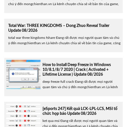
chú ý đến mongchienthan.vn Là kênh chuyên chia sẻ về bản tin của game,
công nghệ, cũng như chia sẻ các thủ thuật tiện ích hữu ích cho người
dùng. Hôm nay , mongchienthan.vn Sẽ giới thiệu đến các bạn Cài......
Total War: THREE KINGDOMS – Dong Zhuo Reveal Trailer
Update 08/2026
total war three kingdoms fshare Đang rất được mọi người quan tâm và chú
ý đến mongchienthan.vn Là kênh chuyên chia sẻ về bản tin của game, công
nghệ, cũng như chia sẻ các thủ thuật tiện ích hữu ích cho người dùng.
Hôm nay , mongchienthan.vn Sẽ giới thiệu đến các bạn Total War:......
How to Install Deep Freeze in Windows
10/8.1/8/7 2020 | Crack ( Activated +
Lifetime License ) Update 08/2026
deep freeze full crack Đang rất được mọi người
quan tâm và chú ý đến mongchienthan.vn Là kênh
chuyên chia sẻ về bản tin của game, công nghệ,
cũng như chia sẻ các thủ thuật tiện ích hữu ích cho
người dùng. Hôm nay , mongchienthan.vn Sẽ giới
thiệu đến các bạn How to Install......
[eSports 247] Kết quả LCK-LPL-LCS, MSI tổ
chức họp báo Update 08/2026
ket qua msi Đang rất được mọi người quan tâm và
chú ý đến mongchienthan.vn Là kênh chuyên chia