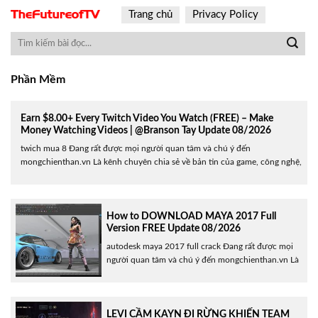
Skip
Trang chủ
Privacy Policy
to
content
Phần Mềm
Earn $8.00+ Every Twitch Video You Watch (FREE) – Make
Money Watching Videos | @Branson Tay Update 08/2026
twich mua 8 Đang rất được mọi người quan tâm và chú ý đến
mongchienthan.vn Là kênh chuyên chia sẻ về bản tin của game, công nghệ,
cũng như chia sẻ các thủ thuật tiện ích hữu ích cho người dùng. Hôm nay ,
mongchienthan.vn Sẽ giới thiệu đến các bạn Earn $8.00+ Every Twitch......
How to DOWNLOAD MAYA 2017 Full
Version FREE Update 08/2026
autodesk maya 2017 full crack Đang rất được mọi
người quan tâm và chú ý đến mongchienthan.vn Là
kênh chuyên chia sẻ về bản tin của game, công
nghệ, cũng như chia sẻ các thủ thuật tiện ích hữu
ích cho người dùng. Hôm nay , mongchienthan.vn
Sẽ giới thiệu đến các bạn How to......
LEVI CẦM KAYN ĐI RỪNG KHIẾN TEAM