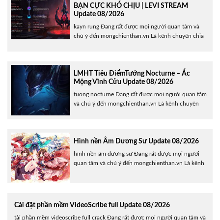
BẠN CỰC KHÓ CHỊU | LEVI STREAM
Update 08/2026
kayn rung Đang rất được mọi người quan tâm và
chú ý đến mongchienthan.vn Là kênh chuyên chia
sẻ về bản tin của game, công nghệ, cũng như chia
sẻ các thủ thuật tiện ích hữu ích cho người dùng.
Hôm nay , mongchienthan.vn Sẽ giới thiệu đến các
bạn LEVI CẦM KAYN ĐI RỪNG......
LMHT Tiêu ĐiểmTướng Nocturne – Ác
Mộng Vĩnh Cửu Update 08/2026
tuong nocturne Đang rất được mọi người quan tâm
và chú ý đến mongchienthan.vn Là kênh chuyên
chia sẻ về bản tin của game, công nghệ, cũng như
chia sẻ các thủ thuật tiện ích hữu ích cho người
dùng. Hôm nay , mongchienthan.vn Sẽ giới thiệu
đến các bạn LMHT Tiêu ĐiểmTướng Nocturne –......
Hình nền Âm Dương Sư Update 08/2026
hình nền âm dương sư Đang rất được mọi người
quan tâm và chú ý đến mongchienthan.vn Là kênh
chuyên chia sẻ về bản tin của game, công nghệ,
cũng như chia sẻ các thủ thuật tiện ích hữu ích cho
người dùng. Hôm nay , mongchienthan.vn Sẽ giới
thiệu đến các bạn Hình nền......
Cài đặt phần mềm VideoScribe full Update 08/2026
tải phần mềm videoscribe full crack Đang rất được mọi người quan tâm và