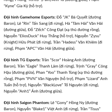
“Kyne” Gia Kỳ (hỗ trợ).
Đội hình Gamehome Esports:
Đỗ “JK” Bá Quyết (đường
Baron), Lê “Rin” Tấn Sang (đi rừng), Hà “Tâm Hải” Văn Hải
(đường giữa), Đỗ “Zếch” Công Đạt (xạ thủ đường rồng),
Nguyễn “EliosDuck” Huy Thắng (hỗ trợ), Nguyễn “Zysu”
(Knight) Hữu Phát (đi rừng), Trần “Hadess” Văn Khiêm (đi
rừng), Phạm “APC” Văn Hải (đường giữa).
Đội hình TG Esports:
Trần “Scor” Hoàng Anh (đường
Baron), Trần “Eagle” Thanh Lâm (đi rừng), Trịnh “Gray” Công
Hậu (đường giữa), Phan “Yoo” Thanh Tùng (xạ thủ đường
rồng), Phạm “PVN” Văn Nguyện (hỗ trợ), Phạm “Lizard” Anh
Tuấn (hỗ trợ), Nguyễn “BlackLove” Tố Nguyên (đi rừng),
Nguyễn “Anh1” Ánh (đường giữa).
Đội hình Saigon Phantom:
Lê “Gony” Hồng Ny (đường
Baron), Nguyễn “Blake1” Việt Anh (đi rừng), Trần “Tisus”