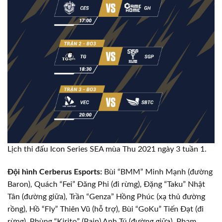
Lịch thi đấu Icon Series SEA mùa Thu 2021 ngày 3 tuần 1.
Đội hình Cerberus Esports:
Bùi “BMM” Minh Mạnh (đường
Baron), Quách “Fei” Đăng Phi (đi rừng), Đặng “Taku” Nhật
Tân (đường giữa), Trần “Genza” Hồng Phúc (xạ thủ đường
rồng), Hồ “Fly” Thiên Vũ (hỗ trợ), Bùi “GoKu” Tiến Đạt (đi
rừng), Phùng “Kirito” (Pain) Anh Tú (đường giữa), Phạm