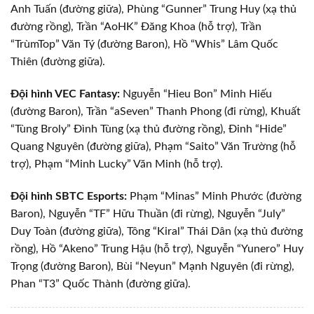
Anh Tuấn (đường giữa), Phùng “Gunner” Trung Huy (xạ thủ
đường rồng), Trần “AoHK” Đăng Khoa (hỗ trợ), Trần
“TrùmTop” Văn Tý (đường Baron), Hồ “Whis” Lâm Quốc
Thiên (đường giữa).
Đội hình VEC Fantasy:
Nguyễn “Hieu Bon” Minh Hiếu
(đường Baron), Trần “aSeven” Thanh Phong (đi rừng), Khuất
“Tùng Broly” Đình Tùng (xạ thủ đường rồng), Đinh “Hide”
Quang Nguyên (đường giữa), Phạm “Saito” Văn Trường (hỗ
trợ), Phạm “Minh Lucky” Văn Minh (hỗ trợ).
Đội hình SBTC Esports:
Phạm “Minas” Minh Phước (đường
Baron), Nguyễn “TF” Hữu Thuần (đi rừng), Nguyễn “July”
Duy Toàn (đường giữa), Tông “Kiral” Thái Dân (xạ thủ đường
rồng), Hồ “Akeno” Trung Hậu (hỗ trợ), Nguyễn “Yunero” Huy
Trọng (đường Baron), Bùi “Neyun” Mạnh Nguyên (đi rừng),
Phan “T3” Quốc Thành (đường giữa).