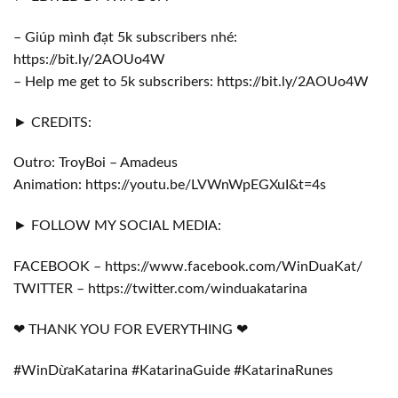
– Giúp mình đạt 5k subscribers nhé:
https://bit.ly/2AOUo4W
– Help me get to 5k subscribers: https://bit.ly/2AOUo4W
► CREDITS:
Outro: TroyBoi – Amadeus
Animation: https://youtu.be/LVWnWpEGXuI&t=4s
► FOLLOW MY SOCIAL MEDIA:
FACEBOOK – https://www.facebook.com/WinDuaKat/
TWITTER – https://twitter.com/winduakatarina
❤ THANK YOU FOR EVERYTHING ❤
#WinDừaKatarina #KatarinaGuide #KatarinaRunes