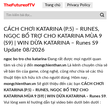
Skip
Trang chủ
Privacy Policy
to
content
CÁCH CHƠI KATARINA (P.5) – RUNES,
NGỌC BỔ TRỢ CHO KATARINA MÙA 9
(S9) | WIN DỪA KATARINA – Runes S9
Update 08/2026
ngoc bo tro cho katarina
Đang rất được mọi người quan
tâm và chú ý đến
mongchienthan.vn
Là kênh chuyên chia sẻ
về bản tin của game, công nghệ, cũng như chia sẻ các thủ
thuật tiện ích hữu ích cho người dùng. Hôm nay ,
mongchienthan.vn
Sẽ giới thiệu đến các bạn
CÁCH CHƠI
KATARINA (P.5) – RUNES, NGỌC BỔ TRỢ CHO
KATARINA MÙA 9 (S9) | WIN DỪA KATARINA – Runes S9
.
Vui lòng xem kĩ hướng dẫn tại video bên dưới bên dưới :