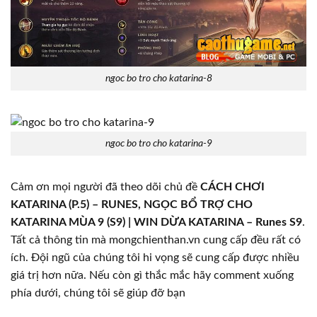
ngoc bo tro cho katarina-8
ngoc bo tro cho katarina-9
Cảm ơn mọi người đã theo dõi chủ đề
CÁCH CHƠI
KATARINA (P.5) – RUNES, NGỌC BỔ TRỢ CHO
KATARINA MÙA 9 (S9) | WIN DỪA KATARINA – Runes S9
.
Tất cả thông tin mà mongchienthan.vn cung cấp đều rất có
ích. Đội ngũ của chúng tôi hi vọng sẽ cung cấp được nhiều
giá trị hơn nữa. Nếu còn gì thắc mắc hãy comment xuống
phía dưới, chúng tôi sẽ giúp đỡ bạn