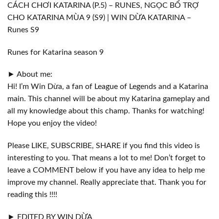
CÁCH CHƠI KATARINA (P.5) – RUNES, NGỌC BỔ TRỢ
CHO KATARINA MÙA 9 (S9) | WIN DỪA KATARINA –
Runes S9
Runes for Katarina season 9
► About me:
Hi! I’m Win Dừa, a fan of League of Legends and a Katarina
main. This channel will be about my Katarina gameplay and
all my knowledge about this champ. Thanks for watching!
Hope you enjoy the video!
Please LIKE, SUBSCRIBE, SHARE if you find this video is
interesting to you. That means a lot to me! Don’t forget to
leave a COMMENT below if you have any idea to help me
improve my channel. Really appreciate that. Thank you for
reading this !!!!
► EDITED BY WIN DỪA