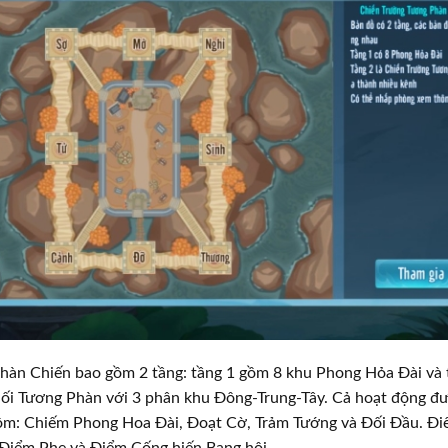
àn Chiến bao gồm 2 tầng: tầng 1 gồm 8 khu Phong Hỏa Đài và t
uối Tương Phàn với 3 phân khu Đông-Trung-Tây. Cả hoạt động đư
ồm: Chiếm Phong Hoa Đài, Đoạt Cờ, Trảm Tướng và Đối Đầu. Điể
Điểm Phe và Điểm Cống hiến Bang hội.