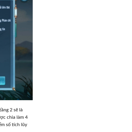
ầng 2 sẽ là
ợc chia làm 4
m số tích lũy