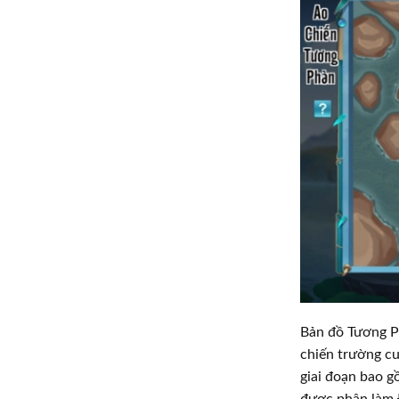
Bản đồ Tương Ph
chiến trường c
giai đoạn bao g
được phân làm 