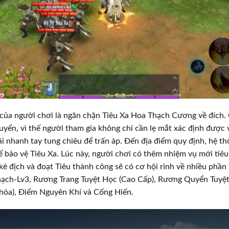
của người chơi là ngăn chặn Tiêu Xa Hoa Thạch Cương về đích. 
huyển, vì thế người tham gia không chỉ cần lẹ mắt xác định được v
i nhanh tay tung chiêu để trấn áp. Đến địa điểm quy định, hệ th
 bảo vệ Tiêu Xa. Lúc này, người chơi có thêm nhiệm vụ mới tiêu 
 kẻ địch và đoạt Tiêu thành công sẽ có cơ hội rinh về nhiều phần 
ạch-Lv3, Rương Trang Tuyệt Học (Cao Cấp), Rương Quyển Tuyệt
Khóa), Điểm Nguyên Khí và Cống Hiến.