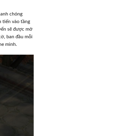
nhanh chóng
 tiến vào tầng
uyển sẽ được mở
cờ, ban đầu mỗi
he mình.