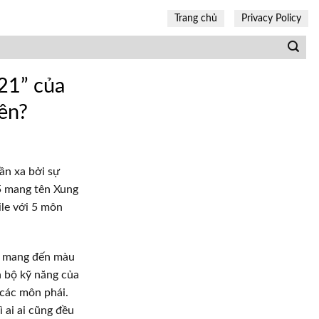
Trang chủ
Privacy Policy
21” của
ên?
ần xa bởi sự
5 mang tên Xung
le với 5 môn
le mang đến màu
h bộ kỹ năng của
các môn phái.
ì ai ai cũng đều