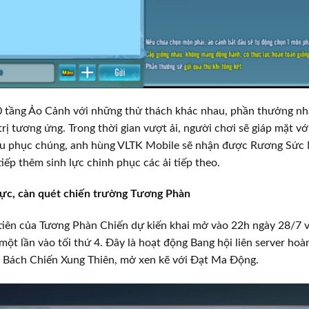
0 tầng Ảo Cảnh với những thử thách khác nhau, phần thưởng n
trị tương ứng. Trong thời gian vượt ải, người chơi sẽ giáp mặt vớ
thu phục chúng, anh hùng VLTK Mobile sẽ nhận được Rương Sức
tiếp thêm sinh lực chinh phục các ải tiếp theo.
lực, càn quét chiến trường Tương Phàn
iên của Tương Phàn Chiến dự kiến khai mở vào 22h ngày 28/7 và
một lần vào tối thứ 4. Đây là hoạt động Bang hội liên server hoà
n Bách Chiến Xung Thiên, mở xen kẽ với Đạt Ma Động.