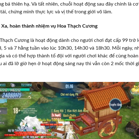
g bá thiên hạ. Và tất nhiên, chuỗi hoạt động sau đây chính là cơ
tài, chứng minh thực lực và vị thế trong giới võ lâm.
 Xa, hoàn thành nhiệm vụ Hoa Thạch Cương
hạch Cương là hoạt động dành cho người chơi đạt cấp 99 trở l
3, 5 và 7 hằng tuần vào lúc 10h30, 14h30 và 18h30. Mỗi ngày, nh
ia và có thể hợp thành tổ đội với người chơi khác để cùng hoà
u ai đã lỡ giờ hẹn ở hoạt động sáng nay thì vẫn còn 2 mốc thời g