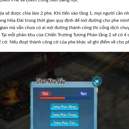
ia sẽ được chia làm 2 phe. Khi tiến vào tầng 1, mọi người cần 
ng Hỏa Đài trong thời gian quy định để mở đường cho phe mình
 gian mà vẫn chưa có ai mở đường thành công thì cổng dịch ch
. Tại mỗi phân khu của Chiến Trường Tương Phàn tầng 2 sẽ có 4 
 cờ. Nếu đoạt thành công cờ của phe khác sẽ ghi điểm về cho p