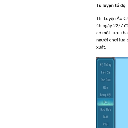
Tu luyện tổ đội
Thí Luyện Ảo Cả
4h ngày 22/7 đế
có một lượt tha
người chơi lựa 
xuất.