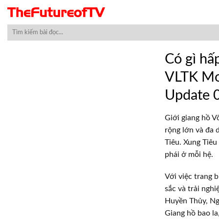
Skip
to
content
Có gì hấ
VLTK Mo
Update 
Giới giang hồ V
rộng lớn và đa 
Tiêu. Xung Tiêu
phái ở mỗi hệ.
Với việc trang 
sắc và trải ngh
Huyền Thủy, Ng
Giang hồ bao la,