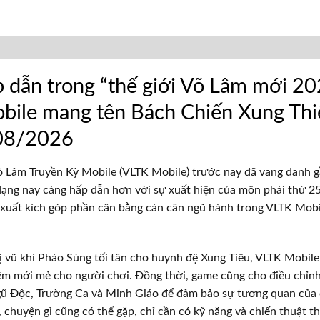
p dẫn trong “thế giới Võ Lâm mới 20
bile mang tên Bách Chiến Xung Thi
08/2026
õ Lâm Truyền Kỳ Mobile (VLTK Mobile) trước nay đã vang danh g
dạng nay càng hấp dẫn hơn với sự xuất hiện của môn phái thứ 2
 xuất kích góp phần cân bằng cán cân ngũ hành trong VLTK Mobi
bị vũ khí Pháo Súng tối tân cho huynh đệ Xung Tiêu, VLTK Mobi
iệm mới mẻ cho người chơi. Đồng thời, game cũng cho điều chỉn
ũ Độc, Trường Ca và Minh Giáo để đảm bảo sự tương quan của 
 chuyện gì cũng có thể gặp, chỉ cần có kỹ năng và chiến thuật th