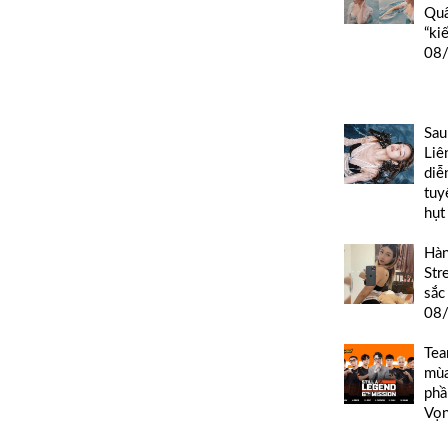
Quâ
“ki
08
Sau
Liê
diễ
tuy
hụt
Hàn
Str
sắc
08
Tea
mùa
phầ
Vọn