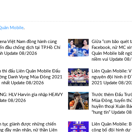
Quân Mobile
.
ena Việt Nam đồng hành cùng
Giữa “cơn bão quét t
ến đầu chống dịch tại TP.Hồ Chí
Facebook, nữ MC xin
h Update 08/2026
Quân Mobile bất ng
niềm vui Update 08
h thi đấu Liên Quân Mobile Đấu
Liên Quân Mobile: V
ờng Danh Vọng Mùa Đông 2021
nguyên đội hình ở 
 nhất Update 08/2026
2021 Update 08/20
G: HLV Harvin gia nhập HEAVY
Trước thêm Đấu Trư
date 08/2026
Mùa Đông, tuyển th
huyền thoại Xuân Bá
“hung tin” Update 0
n tục giành được những chiến
Liên Quân Mobile: 
ng đầy mãn nhãn, nữ thần Liên
công bố đội hình d