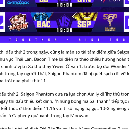
 thi đấu thứ 2 trong ngày, cũng là màn so tài tâm điểm giữa Sai
khu vực Thái Lan, Bacon Time lại diễn ra theo chiều hướng hoàn 
h chính ở vị trí Xạ thủ thay Yiwei. Ở ván 1, trước bộ đôi Wond
 trong tay người Thái, Saigon Phantom đã bị quét sạch rồi vỡ 
ưa trôi qua phút thứ 11.
ấu thứ 2, Saigon Phantom đưa ra lựa chọn Amily đi Trợ thủ tro
ngày thi đấu thiếu kết dính, “Những bóng ma Sài thành” tiếp tục
 kết thúc ở thời điểm 11:16 với tỉ số mạng hạ gục 13-3 nghiêng 
nhấn là Capheny quá xanh trong tay Moowan.
còn lại, nhà vô địch Đài Bắc Trung Hoa, Most Outstanding Playe