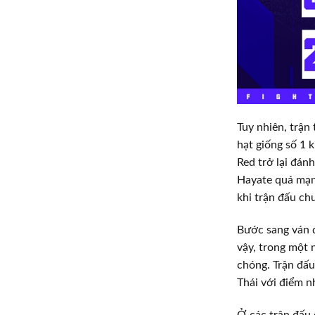
Tuy nhiên, trận
hạt giống số 1 
Red trở lại đán
Hayate quá mạnh
khi trận đấu ch
Bước sang ván đ
vậy, trong một 
chóng. Trận đấu
Thái với điểm 
Ở các trận đấu 