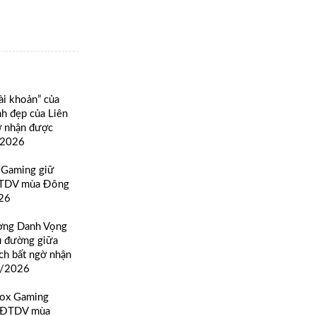
ài khoản” của
h đẹp của Liên
ờ nhận được
/2026
 Gaming giữ
ĐTDV mùa Đông
26
ờng Danh Vọng
ủ đường giữa
ch bất ngờ nhận
8/2026
Box Gaming
ự ĐTDV mùa