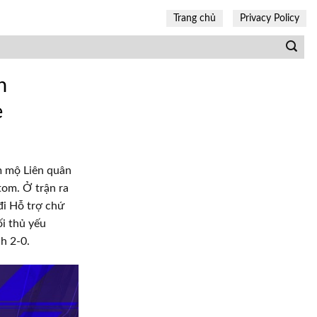
Trang chủ
Privacy Policy
n
e
m mộ Liên quân
om. Ở trận ra
đi Hỗ trợ chứ
i thủ yếu
h 2-0.