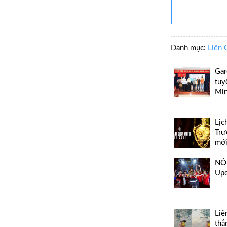
Danh mục:
Liên 
Gar
tuy
Min
Lịc
Trư
mới
NÓN
Up
Liê
thắ