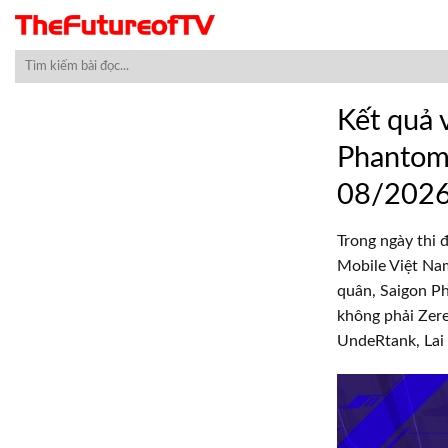
Skip
to
content
Kết quả
Phantom 
08/202
Trong ngày thi
Mobile Việt Na
quân, Saigon Ph
không phải Zere
UndeRtank, Lai