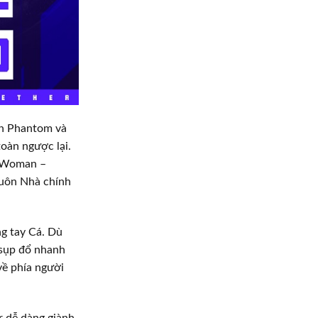
gon Phantom và
toàn ngược lại.
er Woman –
luôn Nhà chính
ng tay Cá. Dù
 sụp đổ nhanh
về phía người
r dễ dàng giành