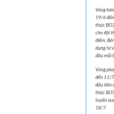
Vòng bản
19/6 đến
thức BO2,
cho đội t
điểm. Bên
dụng từ v
đầu mỗi b
Vòng pla
đến 11/7)
đầu tiên 
thức BO5.
tuyển xuấ
18/7.