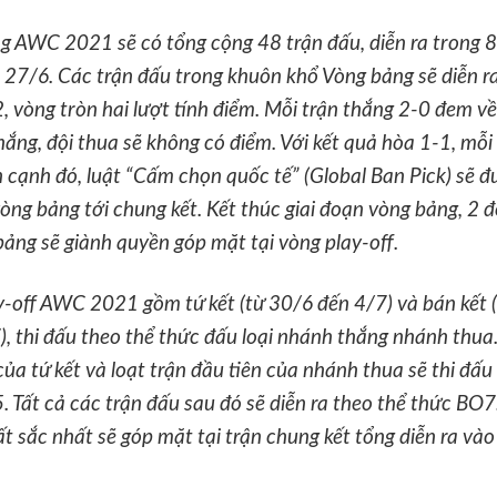
g AWC 2021 sẽ có tổng cộng 48 trận đấu, diễn ra trong 8
 27/6. Các trận đấu trong khuôn khổ Vòng bảng sẽ diễn ra
 vòng tròn hai lượt tính điểm. Mỗi trận thắng 2-0 đem v
hắng, đội thua sẽ không có điểm. Với kết quả hòa 1-1, mỗi
 cạnh đó, luật “Cấm chọn quốc tế” (Global Ban Pick) sẽ 
òng bảng tới chung kết. Kết thúc giai đoạn vòng bảng, 2 
ảng sẽ giành quyền góp mặt tại vòng play-off.
y-off AWC 2021 gồm tứ kết (từ 30/6 đến 4/7) và bán kết 
, thi đấu theo thể thức đấu loại nhánh thắng nhánh thua.
của tứ kết và loạt trận đầu tiên của nhánh thua sẽ thi đấu
 Tất cả các trận đấu sau đó sẽ diễn ra theo thể thức BO7.
t sắc nhất sẽ góp mặt tại trận chung kết tổng diễn ra và