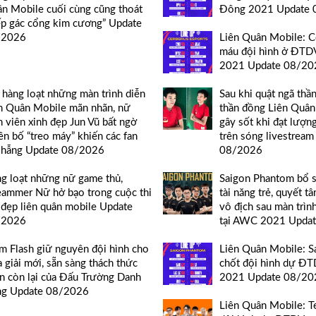
n Mobile cuối cùng cũng thoát
Đông 2021 Update 
ếp gác cổng kim cương” Update
/2026
Liên Quân Mobile: C
máu đội hình ở ĐT
2021 Update 08/20
 hàng loạt những màn trình diễn
Sau khi quật ngã thầ
n Quân Mobile mãn nhãn, nữ
thần đồng Liên Quân
n viên xinh đẹp Jun Vũ bất ngờ
gây sốt khi đạt lượn
ên bố “treo máy” khiến các fan
trên sóng livestrea
 hẫng Update 08/2026
08/2026
g loạt những nữ game thủ,
Saigon Phantom bổ 
eammer Nữ hở bạo trong cuộc thi
tài năng trẻ, quyết tâ
 đẹp liên quân mobile Update
vô địch sau màn trìn
/2026
tại AWC 2021 Upda
m Flash giữ nguyên đội hình cho
Liên Quân Mobile: 
 giải mới, sẵn sàng thách thức
chốt đội hình dự Đ
n còn lại của Đấu Trường Danh
2021 Update 08/20
g Update 08/2026
Liên Quân Mobile: T