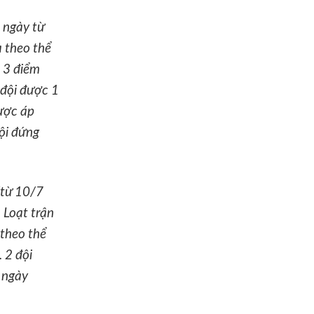
 ngày từ
 theo thể
ề 3 điểm
 đội được 1
được áp
đội đứng
(từ 10/7
 Loạt trận
 theo thể
 2 đội
o ngày