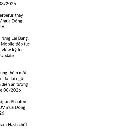
08/2026
erberus thay
DV mùa Đông
26
n rừng Lai Bâng,
 Mobile tiếp tục
g view kỷ lục
m Update
sung thêm một
m đòi lại ngôi
h diễn ấn tượng
te 08/2026
Saigon Phantom
TDV mùa Đông
26
eam Flash chốt