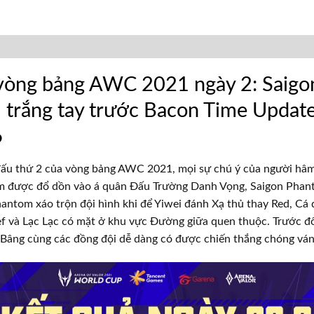
 vòng bảng AWC 2021 ngày 2: Saigo
trắng tay trước Bacon Time Updat
6
 đấu thứ 2 của vòng bảng AWC 2021, mọi sự chú ý của người hâ
m được đổ dồn vào á quân Đấu Trường Danh Vọng, Saigon Phant
antom xáo trộn đội hình khi để Yiwei đánh Xạ thủ thay Red, Cá 
f và Lạc Lạc có mặt ở khu vực Đường giữa quen thuộc. Trước đố
 Bâng cùng các đồng đội dễ dàng có được chiến thắng chóng ván