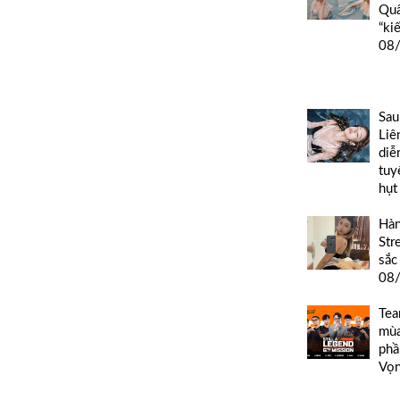
Quâ
“ki
08
Sau
Liê
diễ
tuy
hụt
Hàn
Str
sắc
08
Tea
mùa
phầ
Vọn