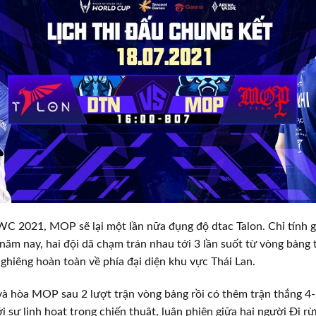
WC 2021, MOP sẽ lại một lần nữa đụng độ dtac Talon. Chỉ tính g
 năm nay, hai đội dã chạm trán nhau tới 3 lần suốt từ vòng bảng 
 nghiêng hoàn toàn về phía đại diện khu vực Thái Lan.
và hòa MOP sau 2 lượt trận vòng bảng rồi có thêm trận thắng 4-
i sự linh hoạt trong chiến thuật, luân phiên giữa hai người Đi r