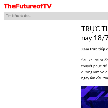
Skip
to
content
TRỰC TI
nay 18/
Xem trực tiếp
Sau khi rơi xuố
thuyết phục để 
đương kim vô đị
ngay lần đầu th