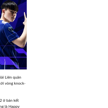
iải Liên quân
tới vòng knock-
2 ở bán kết
ừng là Happy