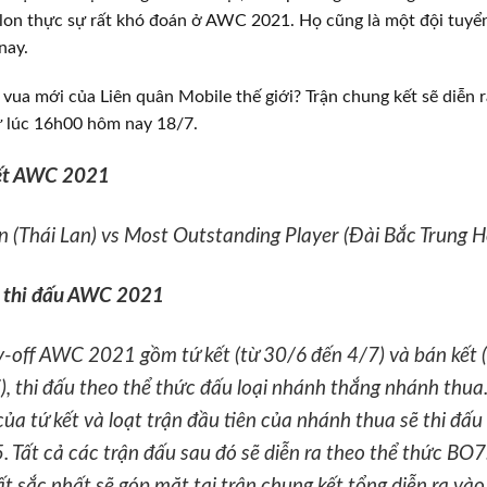
on thực sự rất khó đoán ở AWC 2021. Họ cũng là một đội tuyể
nay.
à vua mới của Liên quân Mobile thế giới? Trận chung kết sẽ diễn 
ừ lúc 16h00 hôm nay 18/7.
ết AWC 2021
n (Thái Lan) vs Most Outstanding Player (Đài Bắc Trung H
 thi đấu AWC 2021
y-off AWC 2021 gồm tứ kết (từ 30/6 đến 4/7) và bán kết 
, thi đấu theo thể thức đấu loại nhánh thắng nhánh thua.
của tứ kết và loạt trận đầu tiên của nhánh thua sẽ thi đấu
 Tất cả các trận đấu sau đó sẽ diễn ra theo thể thức BO7.
t sắc nhất sẽ góp mặt tại trận chung kết tổng diễn ra và