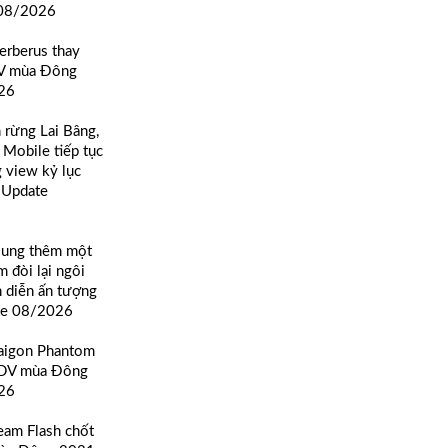
08/2026
erberus thay
DV mùa Đông
26
n rừng Lai Bâng,
 Mobile tiếp tục
g view kỷ lục
m Update
sung thêm một
m đòi lại ngôi
h diễn ấn tượng
te 08/2026
Saigon Phantom
TDV mùa Đông
26
eam Flash chốt