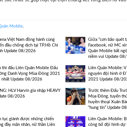
Quân Mobile
.
ena Việt Nam đồng hành cùng
Giữa “cơn bão quét t
ến đầu chống dịch tại TP.Hồ Chí
Facebook, nữ MC xin
h Update 08/2026
Quân Mobile bất ng
niềm vui Update 08
h thi đấu Liên Quân Mobile Đấu
Liên Quân Mobile: V
ờng Danh Vọng Mùa Đông 2021
nguyên đội hình ở 
 nhất Update 08/2026
2021 Update 08/20
G: HLV Harvin gia nhập HEAVY
Trước thêm Đấu Trư
date 08/2026
Mùa Đông, tuyển th
huyền thoại Xuân Bá
“hung tin” Update 0
n tục giành được những chiến
Liên Quân Mobile: 
ng đầy mãn nhãn, nữ thần Liên
công bố đội hình d