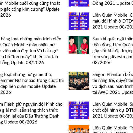
n Mobile cuối cùng cũng thoát
Đông 2021 Update 
ếp gác cổng kim cương” Update
/2026
Liên Quân Mobile: C
máu đội hình ở ĐT
2021 Update 08/20
 hàng loạt những màn trình diễn
Sau khi quật ngã thầ
n Quân Mobile mãn nhãn, nữ
thần đồng Liên Quân
n viên xinh đẹp Jun Vũ bất ngờ
gây sốt khi đạt lượn
ên bố “treo máy” khiến các fan
trên sóng livestrea
 hẫng Update 08/2026
08/2026
g loạt những nữ game thủ,
Saigon Phantom bổ 
eammer Nữ hở bạo trong cuộc thi
tài năng trẻ, quyết tâ
 đẹp liên quân mobile Update
vô địch sau màn trìn
/2026
tại AWC 2021 Upda
m Flash giữ nguyên đội hình cho
Liên Quân Mobile: 
 giải mới, sẵn sàng thách thức
chốt đội hình dự Đ
n còn lại của Đấu Trường Danh
2021 Update 08/20
g Update 08/2026
Liên Quân Mobile: T