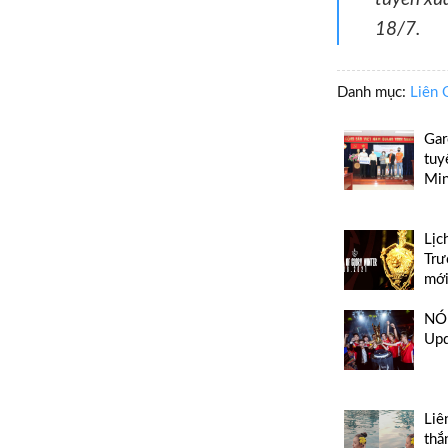
18/7.
Danh mục:
Liên 
Gar
tuy
Min
Lịc
Trư
mới
NÓN
Up
Liê
thắ