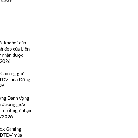
ài khoản” của
h đẹp của Liên
ờ nhận được
/2026
 Gaming giữ
ĐTDV mùa Đông
26
ờng Danh Vọng
ủ đường giữa
ch bất ngờ nhận
8/2026
Box Gaming
ự ĐTDV mùa