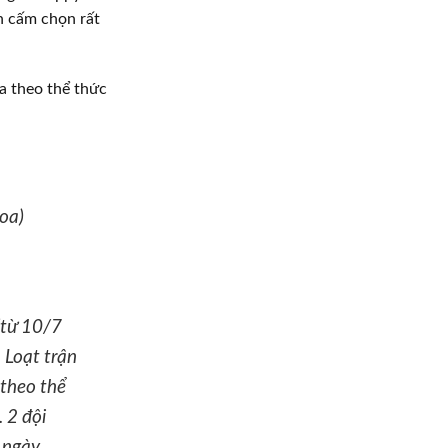
n cấm chọn rất
ra theo thể thức
oa)
(từ 10/7
 Loạt trận
 theo thể
 2 đội
o ngày