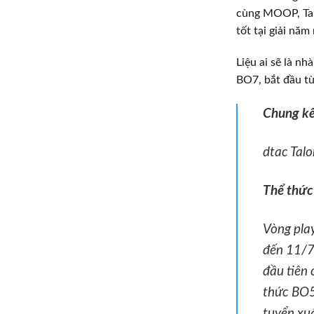
cùng MOOP, Tal
tốt tại giải năm 
Liệu ai sẽ là nh
BO7, bắt đầu t
Chung k
dtac Talo
Thể thức
Vòng pla
đến 11/7)
đầu tiên 
thức BO5.
tuyển xuấ