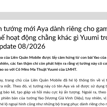
n tướng mới Aya dành riêng cho ga
hế hoạt động chằng khác gì Yuumi t
date 08/2026
ya của Liên Quân Mobile được lấy cảm hứng từ con bài Yao củ
nhiên, các fan thậm chí còn phát hiện ra rằng vị tướng này cô c
bao so với Cô Mèo Ma Thuật Yuumi của LMHT.
ày, trang chủ của Liên Quân Mobile đã hé lộ thông tin về vị 
a mắt. Theo đó, vị tướng này có tên Aya và sẽ được sử dụng t
g bảo kê, tạo giáp và hồi máu cực kỳ ấn tượng. Ngoài ra, the
à phiên bản của tướng Yao (Vương Giả Vinh Diệu), tuy nhiên, v
hé lộ ngoại hình cũng như những bộ trang phục dành riêng cho 