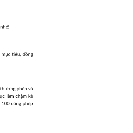
 nhé!
 mục tiêu, đồng
t thương phép và
tục làm chậm kẻ
ỗi 100 công phép