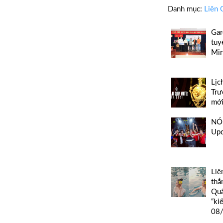
Danh mục:
Liên 
Gar
tuy
Min
Lịc
Trư
mới
NÓN
Up
Liê
thắ
Quâ
“ki
08