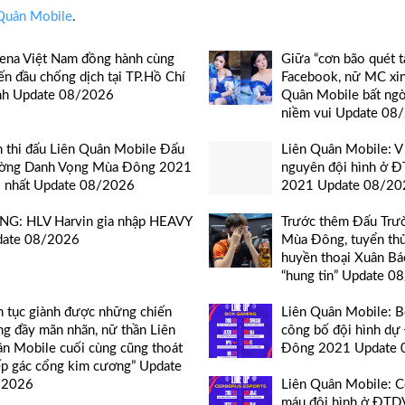
Quân Mobile
.
ena Việt Nam đồng hành cùng
Giữa “cơn bão quét t
ến đầu chống dịch tại TP.Hồ Chí
Facebook, nữ MC xin
h Update 08/2026
Quân Mobile bất ng
niềm vui Update 08
h thi đấu Liên Quân Mobile Đấu
Liên Quân Mobile: V
ờng Danh Vọng Mùa Đông 2021
nguyên đội hình ở 
 nhất Update 08/2026
2021 Update 08/20
G: HLV Harvin gia nhập HEAVY
Trước thêm Đấu Trư
date 08/2026
Mùa Đông, tuyển th
huyền thoại Xuân Bá
“hung tin” Update 0
n tục giành được những chiến
Liên Quân Mobile: 
ng đầy mãn nhãn, nữ thần Liên
công bố đội hình d
n Mobile cuối cùng cũng thoát
Đông 2021 Update 
ếp gác cổng kim cương” Update
/2026
Liên Quân Mobile: C
máu đội hình ở ĐT