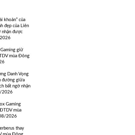
ài khoản” của
h đẹp của Liên
ờ nhận được
/2026
 Gaming giữ
ĐTDV mùa Đông
26
ờng Danh Vọng
ủ đường giữa
ch bất ngờ nhận
8/2026
Box Gaming
ự ĐTDV mùa
08/2026
erberus thay
DV mùa Đông