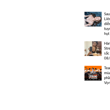
Sau
Liê
diễ
tuy
hụt
Hàn
Str
sắc
08
Tea
mùa
phầ
Vọn