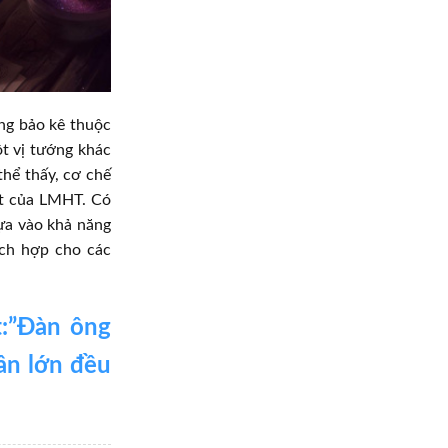
ớng bảo kê thuộc
ột vị tướng khác
thể thấy, cơ chế
ệt của LMHT. Có
dựa vào khả năng
ích hợp cho các
t:”Đàn ông
hần lớn đều