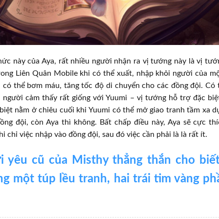
ức này của Aya, rất nhiều người nhận ra vị tướng này là vị tư
rong Liên Quân Mobile khi có thể xuất, nhập khỏi người của m
i có thể bơm máu, tăng tốc độ di chuyển cho các đồng đội. Có 
u người cảm thấy rất giống với Yuumi – vị tướng hỗ trợ đặc bi
biệt nằm ở chiêu cuối khi Yuumi có thể mở giao tranh tầm xa 
ồng đội, còn Aya thì không. Bất chấp điều này, Aya sẽ cực th
i chỉ việc nhập vào đồng đội, sau đó việc cần phải là là rất ít.
 yêu cũ của Misthy thẳng thắn cho biế
g một túp lều tranh, hai trái tim vàng p