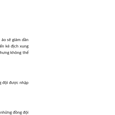
p ảo sẽ giảm dần
iến kẻ địch xung
 nhưng không thể
ng đội được nhập
p những đồng đội