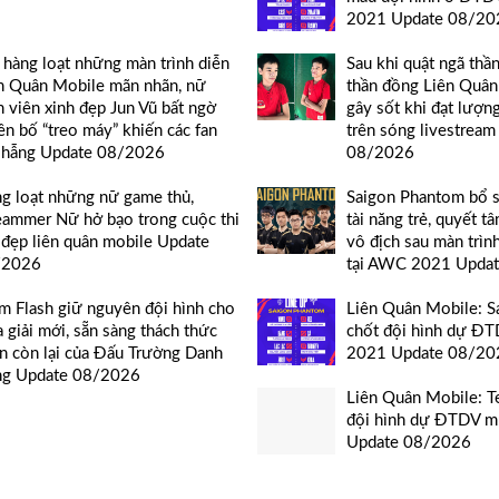
2021 Update 08/20
 hàng loạt những màn trình diễn
Sau khi quật ngã thầ
n Quân Mobile mãn nhãn, nữ
thần đồng Liên Quân
n viên xinh đẹp Jun Vũ bất ngờ
gây sốt khi đạt lượn
ên bố “treo máy” khiến các fan
trên sóng livestrea
 hẫng Update 08/2026
08/2026
g loạt những nữ game thủ,
Saigon Phantom bổ 
eammer Nữ hở bạo trong cuộc thi
tài năng trẻ, quyết tâ
 đẹp liên quân mobile Update
vô địch sau màn trìn
/2026
tại AWC 2021 Upda
m Flash giữ nguyên đội hình cho
Liên Quân Mobile: 
 giải mới, sẵn sàng thách thức
chốt đội hình dự Đ
n còn lại của Đấu Trường Danh
2021 Update 08/20
g Update 08/2026
Liên Quân Mobile: T
đội hình dự ĐTDV 
Update 08/2026