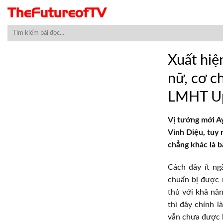
Skip
to
content
Xuất hiệ
nữ, cơ c
LMHT Up
Vị tướng mới A
Vinh Diệu, tuy 
chẳng khác là 
Cách đây ít ng
chuẩn bị được r
thủ với khả năn
thì đây chính l
vẫn chưa được 