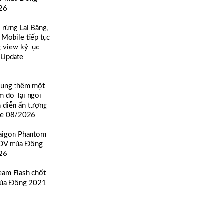
26
n rừng Lai Bâng,
 Mobile tiếp tục
g view kỷ lục
m Update
sung thêm một
m đòi lại ngôi
h diễn ấn tượng
te 08/2026
Saigon Phantom
TDV mùa Đông
26
eam Flash chốt
mùa Đông 2021