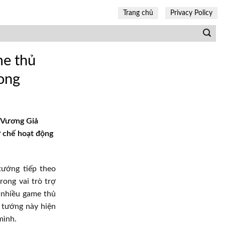
Trang chủ
Privacy Policy
me thủ
rong
a Vương Giả
ơ chế hoạt động
tướng tiếp theo
rong vai trò trợ
o nhiều game thủ
ị tướng này hiện
mình.