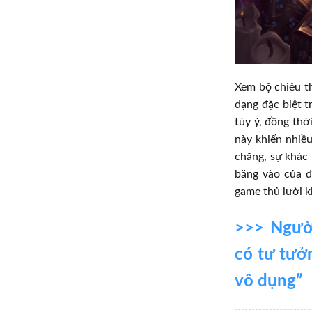
Xem bộ chiêu th
dạng đặc biệt t
tùy ý, đồng thờ
này khiến nhiề
chăng, sự khác 
băng vào của đ
game thủ lười kh
>>> Người
có tư tưởn
vô dụng”