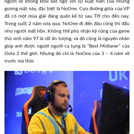
người sẽ không khỏi bất ngờ với sự xuất hiện của những
gương mặt này, đặc biệt là NoOne. Cựu đường giữa của VP
đã có một mùa giải đáng quên kể từ sau TI9 cho đến nay.
Trong suốt 2 năm vừa qua, NoOne đi đến đâu cũng thi đấu
như người mất hồn. Không thể phủ nhận kỹ năng của game
thủ sinh năm 97 là rất ấn tượng, và đó cũng là nguyên nhân
giúp anh được người người ca tụng là “Best Midlaner” của
Dota 2 thế giới. Nhưng đó chỉ là NoOne của 3 – 4 năm về
trước mà thôi.