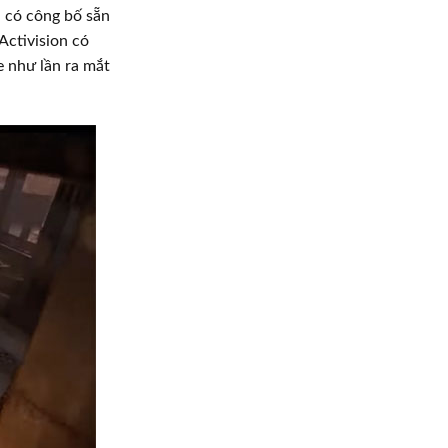
a có công bố sẵn
Activision có
e như lần ra mắt