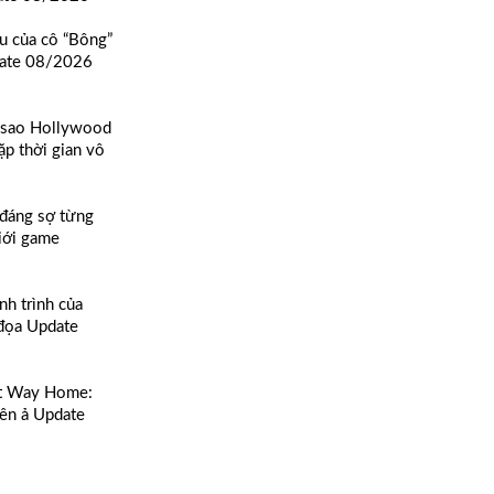
u của cô “Bông”
date 08/2026
n sao Hollywood
ặp thời gian vô
 đáng sợ từng
giới game
nh trình của
đọa Update
ht Way Home:
ên ả Update