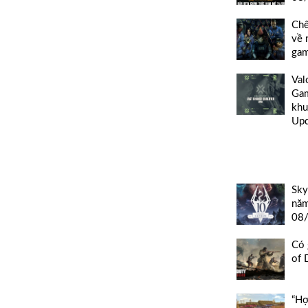
Chế
về 
gam
Val
Gam
khu
Up
Sky
năm
08
Có 
of 
“Hợ