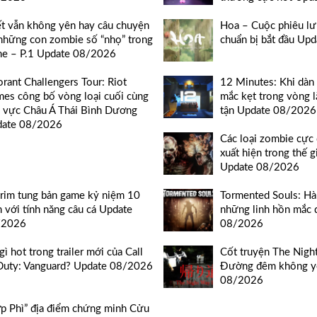
t vẫn không yên hay câu chuyện
Hoa – Cuộc phiêu lư
những con zombie số “nhọ” trong
chuẩn bị bắt đầu Up
e – P.1 Update 08/2026
orant Challengers Tour: Riot
12 Minutes: Khi dà
es công bố vòng loại cuối cùng
mắc kẹt trong vòng l
 vực Châu Á Thái Bình Dương
tận Update 08/2026
date 08/2026
Các loại zombie cực
xuất hiện trong thế 
Update 08/2026
rim tung bản game kỷ niệm 10
Tormented Souls: Hà
 với tính năng câu cá Update
những linh hồn mắc 
/2026
08/2026
gì hot trong trailer mới của Call
Cốt truyện The Nig
Duty: Vanguard? Update 08/2026
Đường đêm không y
08/2026
p Phì” địa điểm chứng minh Cửu