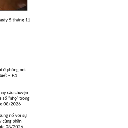
ngày 5 tháng 11
i ở phòng net
iết – P.1
hay câu chuyện
 số “nhọ” trong
te 08/2026
bùng nổ với sự
y cùng phần
ate 08/2026