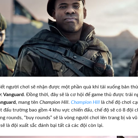
iết người chơi sẽ nhận được một phần quà khi tải xuống bản thử
y: Vanguard
. Đồng thời, đây sẽ là cơ hội để game thủ được trải 
anguard
, mang tên
Champion Hill
.
Champion Hill
là chế độ chơi c
t đấu trường bao gồm 4 khu vực chiến đấu, chế độ sẽ có 8 đội ch
ng rounds, “buy rounds” sẽ là vòng người chơi lên trang bị và vũ
sẽ là đội xuất sắc đánh bại tất cả các đội còn lại.