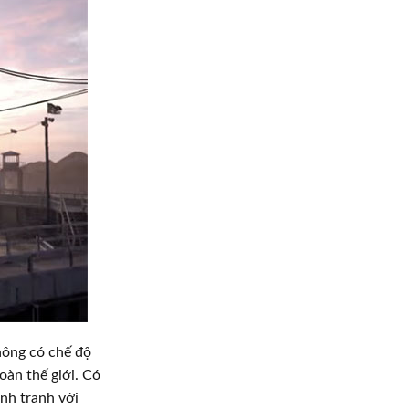
hông có chế độ
oàn thế giới. Có
ạnh tranh với