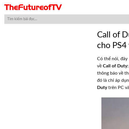
Skip
to
content
Call of 
cho PS4
Có thể nói, đây 
về
Call of Duty
thông báo về th
đó là chỉ áp dụ
Duty
trên PC và