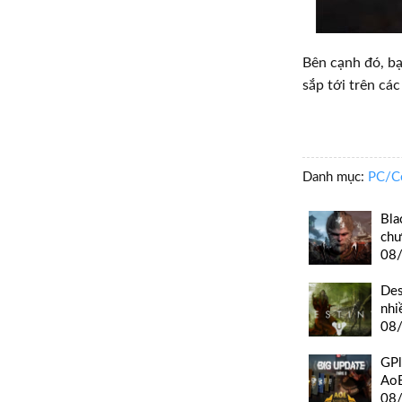
Bên cạnh đó, b
sắp tới trên cá
Danh mục:
PC/C
Bla
chư
08
Des
nhi
08
GPl
AoE
08