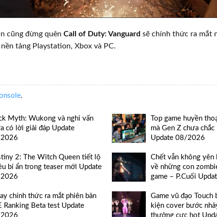
ạn cũng đừng quên
Call of Duty: Vanguard
sẽ chính thức ra mắt 
c nền tảng Playstation, Xbox và PC.
onsole
.
ck Myth: Wukong và nghi vấn
Top game huyền thoạ
a có lời giải đáp Update
mà Gen Z chưa chắc b
/2026
Update 08/2026
tiny 2: The Witch Queen tiết lộ
Chết vẫn không yên 
ều bí ẩn trong teaser mới Update
về những con zombie
/2026
game – P.Cuối Upda
ay chính thức ra mắt phiên bản
Game vũ đạo Touch 
 Ranking Beta test Update
kiện cover bước nhả
/2026
thưởng cực hot Upd