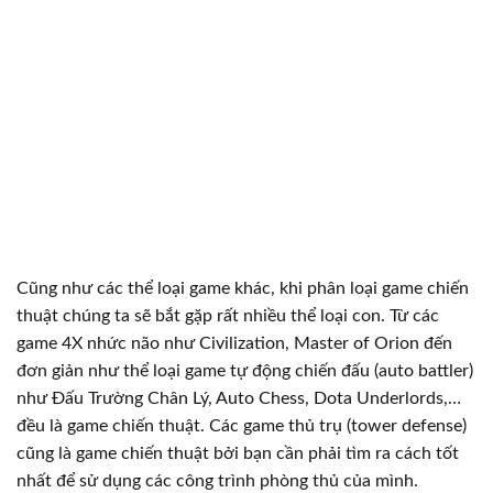
Cũng như các thể loại game khác, khi phân loại game chiến
thuật chúng ta sẽ bắt gặp rất nhiều thể loại con. Từ các
game 4X nhức não như Civilization, Master of Orion đến
đơn giản như thể loại game tự động chiến đấu (auto battler)
như Đấu Trường Chân Lý, Auto Chess, Dota Underlords,…
đều là game chiến thuật. Các game thủ trụ (tower defense)
cũng là game chiến thuật bởi bạn cần phải tìm ra cách tốt
nhất để sử dụng các công trình phòng thủ của mình.