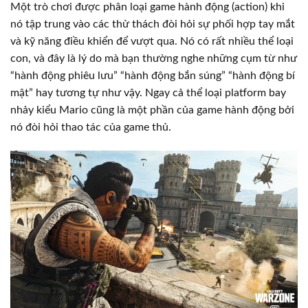
Một trò chơi được phân loại game hành động (action) khi
nó tập trung vào các thử thách đòi hỏi sự phối hợp tay mắt
và kỹ năng điều khiển để vượt qua. Nó có rất nhiều thể loại
con, và đây là lý do mà bạn thường nghe những cụm từ như
“hành động phiêu lưu” “hành động bắn súng” “hành động bí
mật” hay tương tự như vậy. Ngay cả thể loại platform bay
nhảy kiểu Mario cũng là một phần của game hành động bởi
nó đòi hỏi thao tác của game thủ.