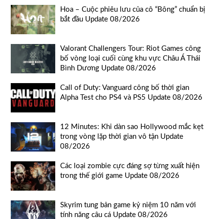
Hoa – Cuộc phiêu lưu của cô “Bông” chuẩn bị
bắt đầu Update 08/2026
Valorant Challengers Tour: Riot Games công
bố vòng loại cuối cùng khu vực Châu Á Thái
Bình Dương Update 08/2026
Call of Duty: Vanguard công bố thời gian
Alpha Test cho PS4 và PS5 Update 08/2026
12 Minutes: Khi dàn sao Hollywood mắc kẹt
trong vòng lặp thời gian vô tận Update
08/2026
Các loại zombie cực đáng sợ từng xuất hiện
trong thế giới game Update 08/2026
Skyrim tung bản game kỷ niệm 10 năm với
tính năng câu cá Update 08/2026