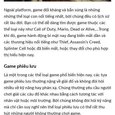
Ngoài platform, game đối kháng và bắn súng là những
những thể loại con nổi tiếng nhất, bởi chúng đều có lịch sử
rất lâu đời. Bạn có thể dễ dàng tìm được game thuộc các
thể loại này như Call of Duty, Mario, Dead or Alive,…Trong
khi đó, game hành động bí mật nay đang biến mất dần và
các thương hiệu nổi tiếng như Thief, Assassin’s Creed,
Splinter Cell hoặc đã biến mất, hoặc thay đổi cho phù hợp
thị hiếu hiện nay.
Game phiêu lưu
Là một trong các thể loại game phổ biến hiện nay, các tựa
game phiêu lưu thường nặng về giải đố và không đòi hỏi
nhiều về kỹ năng hay phản xạ. Chúng thường yêu cầu người
chơi giải các câu đố khác nhau bằng cách tương tác với
nhân vật hoặc môi trường. Bởi chúng không đòi hỏi kỹ năng
mà chỉ cần suy nghĩ nên thể loại phiêu lưu có thể rất thu
hút những người không thường chơi game.