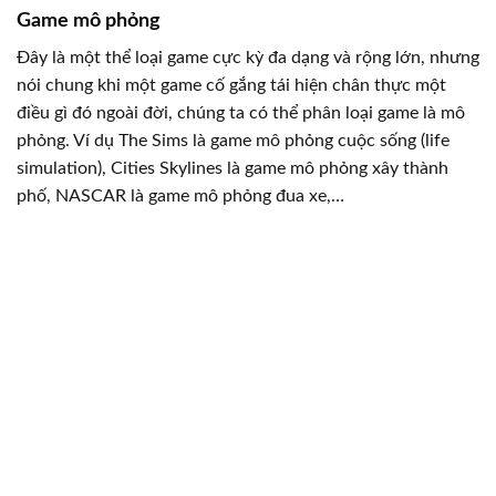
Game mô phỏng
Đây là một thể loại game cực kỳ đa dạng và rộng lớn, nhưng
nói chung khi một game cố gắng tái hiện chân thực một
điều gì đó ngoài đời, chúng ta có thể phân loại game là mô
phỏng. Ví dụ The Sims là game mô phỏng cuộc sống (life
simulation), Cities Skylines là game mô phỏng xây thành
phố, NASCAR là game mô phỏng đua xe,…