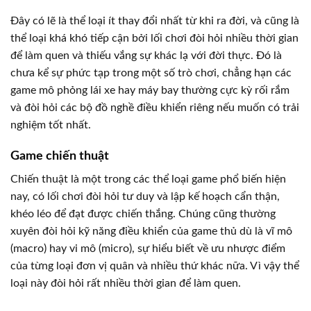
Đây có lẽ là thể loại ít thay đổi nhất từ khi ra đời, và cũng là
thể loại khá khó tiếp cận bởi lối chơi đòi hỏi nhiều thời gian
để làm quen và thiếu vắng sự khác lạ với đời thực. Đó là
chưa kể sự phức tạp trong một số trò chơi, chẳng hạn các
game mô phỏng lái xe hay máy bay thường cực kỳ rối rắm
và đòi hỏi các bộ đồ nghề điều khiển riêng nếu muốn có trải
nghiệm tốt nhất.
Game chiến thuật
Chiến thuật là một trong các thể loại game phổ biến hiện
nay, có lối chơi đòi hỏi tư duy và lập kế hoạch cẩn thận,
khéo léo để đạt được chiến thắng. Chúng cũng thường
xuyên đòi hỏi kỹ năng điều khiển của game thủ dù là vĩ mô
(macro) hay vi mô (micro), sự hiểu biết về ưu nhược điểm
của từng loại đơn vị quân và nhiều thứ khác nữa. Vì vậy thể
loại này đòi hỏi rất nhiều thời gian để làm quen.