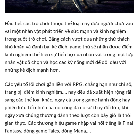
Hầu hết các trò chơi thuộc thể loại này đưa người chơi vào
vai một nhân vật phát triển về sức mạnh và kinh nghiệm
trong suốt trò chơi. Bằng cách vượt qua những thử thách
khó khăn và đánh bại kẻ địch, game thủ sẽ nhận được điểm
kinh nghiệm thể hiện sự tiến bộ của nhân vật trong một lớp
nhân vật đã chọn và học các kỹ năng mới để đối đầu với
những kẻ địch mạnh hơn.
Các yếu tố lối chơi gắn liền với RPG, chẳng hạn như chỉ số,
trang bị, điểm kinh nghiệm,… nay đều đã xuất hiện rộng rãi
sang các thể loại khác, ngay cả trong game hành động hay
phiêu lưu. Lối chơi của nó cũng đã có sự thay đổi lớn, khi
ngày xưa chúng thường đánh theo lượt còn bây giờ là thời
gian thực. Các thương hiệu game nhập vai nổi tiếng là Final
Fantasy, dòng game Tales, dòng Mana,…