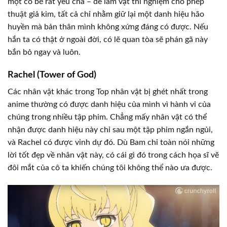
một cô bé rất yêu cha – để làm vật thí nghiệm cho phép
thuật giả kim, tất cả chỉ nhằm giữ lại một danh hiệu hão
huyền mà bản thân mình không xứng đáng có được. Nếu
hắn ta có thật ở ngoài đời, có lẽ quan tòa sẽ phán gã này
bắn bỏ ngay và luôn.
Rachel (Tower of God)
Các nhân vật khác trong Top nhân vật bị ghét nhất trong
anime thường có được danh hiệu của mình vì hành vi của
chúng trong nhiều tập phim. Chẳng mấy nhân vật có thể
nhận được danh hiệu này chỉ sau một tập phim ngắn ngủi,
và Rachel có được vinh dự đó. Dù Bam chỉ toàn nói những
lời tốt đẹp về nhân vật này, có cái gì đó trong cách họa sĩ vẽ
đôi mắt của cô ta khiến chúng tôi không thể nào ưa được.