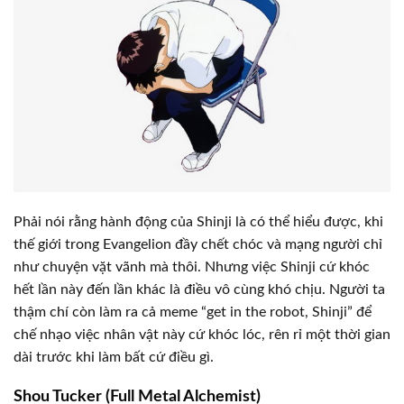
Phải nói rằng hành động của Shinji là có thể hiểu được, khi
thế giới trong Evangelion đầy chết chóc và mạng người chỉ
như chuyện vặt vãnh mà thôi. Nhưng việc Shinji cứ khóc
hết lần này đến lần khác là điều vô cùng khó chịu. Người ta
thậm chí còn làm ra cả meme “get in the robot, Shinji” để
chế nhạo việc nhân vật này cứ khóc lóc, rên rỉ một thời gian
dài trước khi làm bất cứ điều gì.
Shou Tucker (Full Metal Alchemist)