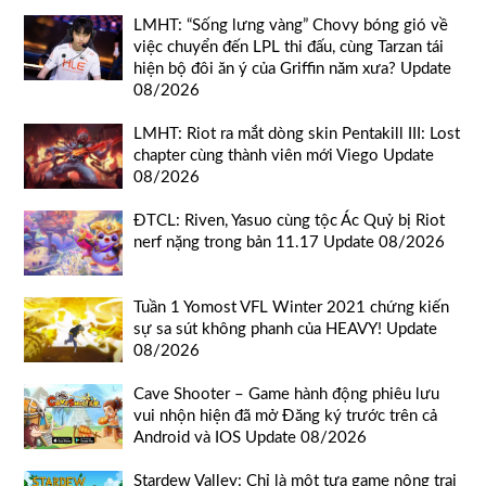
LMHT: “Sống lưng vàng” Chovy bóng gió về
việc chuyển đến LPL thi đấu, cùng Tarzan tái
hiện bộ đôi ăn ý của Griffin năm xưa? Update
08/2026
LMHT: Riot ra mắt dòng skin Pentakill III: Lost
chapter cùng thành viên mới Viego Update
08/2026
ĐTCL: Riven, Yasuo cùng tộc Ác Quỷ bị Riot
nerf nặng trong bản 11.17 Update 08/2026
Tuần 1 Yomost VFL Winter 2021 chứng kiến
sự sa sút không phanh của HEAVY! Update
08/2026
Cave Shooter – Game hành động phiêu lưu
vui nhộn hiện đã mở Đăng ký trước trên cả
Android và IOS Update 08/2026
Stardew Valley: Chỉ là một tựa game nông trại