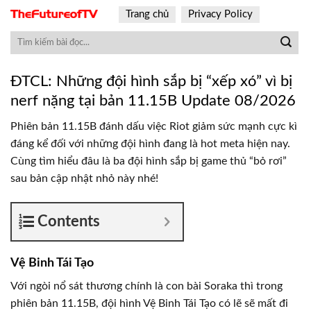
Skip
Trang chủ
Privacy Policy
to
content
ĐTCL: Những đội hình sắp bị “xếp xó” vì bị
nerf nặng tại bản 11.15B Update 08/2026
Phiên bản 11.15B đánh dấu việc Riot giảm sức mạnh cực kì
đáng kể đối với những đội hình đang là hot meta hiện nay.
Cùng tìm hiểu đâu là ba đội hình sắp bị game thủ “bỏ rơi”
sau bản cập nhật nhỏ này nhé!
Contents
Vệ Binh Tái Tạo
Với ngòi nổ sát thương chính là con bài Soraka thì trong
phiên bản 11.15B, đội hình Vệ Binh Tái Tạo có lẽ sẽ mất đi