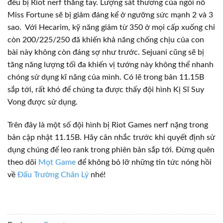
đều bị Riot nerf thẳng tay. Lượng sát thương của ngòi nổ
Miss Fortune sẽ bị giảm đáng kể ở ngưỡng sức mạnh 2 và 3
sao. Với Hecarim, kỹ năng giảm từ 350 ở mọi cấp xuống chỉ
còn 200/225/250 đã khiến khả năng chống chịu của con
bài này không còn đáng sợ như trước. Sejuani cũng sẽ bị
tăng năng lượng tối đa khiến vị tướng này không thể nhanh
chóng sử dụng kĩ năng của mình. Có lẽ trong bản 11.15B
sắp tới, rất khó để chúng ta được thấy đội hình Kị Sĩ Suy
Vong được sử dụng.
Trên đây là một số đội hình bị Riot Games nerf nặng trong
bản cập nhật 11.15B. Hãy cân nhắc trước khi quyết định sử
dụng chúng để leo rank trong phiên bản sắp tới. Đừng quên
theo dõi
Mọt Game
để không bỏ lỡ những tin tức nóng hồi
về
Đấu Trường Chân Lý
nhé!