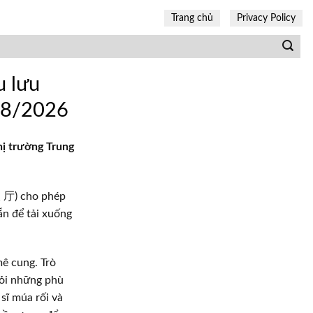
Trang chủ
Privacy Policy
u lưu
 08/2026
hị trường Trung
彼 厅) cho phép
ẵn để tải xuống
ê cung. Trò
hỏi những phù
sĩ múa rối và