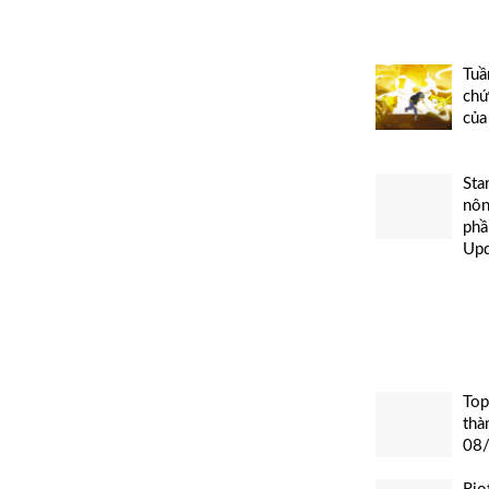
Tuầ
chứ
của
Sta
nôn
phầ
Up
Top
thà
08