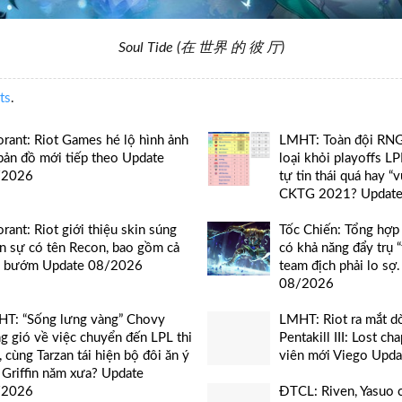
Soul Tide (在 世界 的 彼 厅)
ts
.
orant: Riot Games hé lộ hình ảnh
LMHT: Toàn đội RNG 
bản đồ mới tiếp theo Update
loại khỏi playoffs L
/2026
tự tin thái quá hay “v
CKTG 2021? Updat
orant: Riot giới thiệu skin súng
Tốc Chiến: Tổng hợp
n sự có tên Recon, bao gồm cả
có khả năng đẩy trụ “
o bướm Update 08/2026
team địch phải lo sợ
08/2026
T: “Sống lưng vàng” Chovy
LMHT: Riot ra mắt d
g gió về việc chuyển đến LPL thi
Pentakill III: Lost ch
, cùng Tarzan tái hiện bộ đôi ăn ý
viên mới Viego Upd
 Griffin năm xưa? Update
/2026
ĐTCL: Riven, Yasuo 