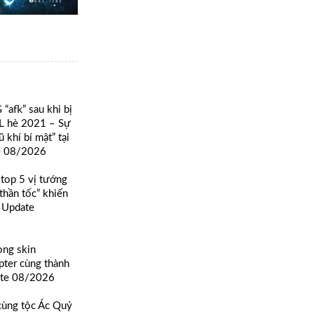
“afk” sau khi bị
PL hè 2021 – Sự
ũ khí bí mật” tại
e 08/2026
 top 5 vị tướng
thần tốc” khiến
. Update
òng skin
apter cùng thành
ate 08/2026
cùng tộc Ác Quỷ