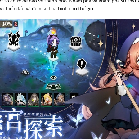
t tổ chức để bảo vệ thành phố. Khám phá và khám phá sự thật 
y chiến đấu và đêm lại hòa bình cho thế giới.