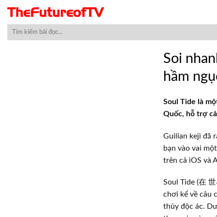
Skip
to
content
Soi nhan
hầm ngục
Soul Tide là mộ
Quốc, hỗ trợ cả
Guilian keji đã
bạn vào vai một
trên cả iOS và 
Soul Tide (在 世界
chơi kể về câu 
thủy độc ác. Dư