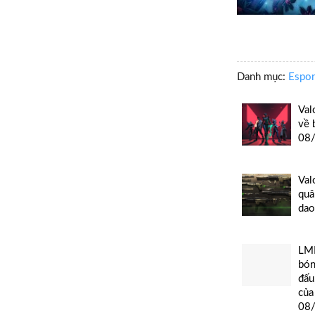
Danh mục:
Espor
Val
về 
08
Val
quâ
da
LMH
bón
đấu
của
08