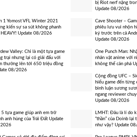
bị Riot nerf nặng tr
Update 08/2026
n 1 Yomost VFL Winter 2021
Cave Shooter – Gam
ng kiến sự sa sút không phanh
phiêu lưu vui nhộn 
 HEAVY! Update 08/2026
ký trước trên cả And
Update 08/2026
rdew Valley: Chỉ là một tựa game
One Punch Man: Nhậ
g trại nhưng lại có giải đấu với
nhân vật anime với 
n thưởng lên tới 650 triệu đồng
không thể cản phá 
date 08/2026
Cộng đồng UFC – Si
hiểu game đến từng c
bình luận sương sươ
ngang reviewer chuy
Update 08/2026
 5 tựa game giúp anh em trở
LMHT: Đâu là lí do kh
nh anh hùng của Trái Đất Update
“thần” của Doinb lại 
/2026
như vậy? Update 0