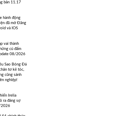
ong bản 11.17
e hành động
hiện đã mở Đăng
roid và IOS
p vai thành
những cú đấm
Update 08/2026
êu Sao Bóng Đá
hân tơ kẽ tóc,
ng cũng sánh
ên nghiệp!
iến Irelia
tỏ ra đáng sợ
8/2026