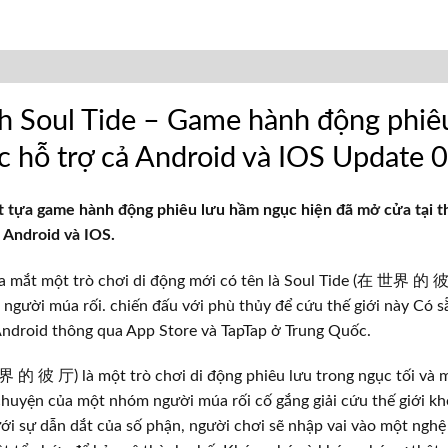
h Soul Tide – Game hành động phiê
 hỗ trợ cả Android và IOS Update
t tựa game hành động phiêu lưu hầm ngục hiện đã mở cửa tại t
 Android và IOS.
 ra mắt một trò chơi di động mới có tên là Soul Tide (在 世界 的 
 người múa rối. chiến đấu với phù thủy để cứu thế giới này Có s
Android thông qua App Store và TapTap ở Trung Quốc.
 的 彼 厅) là một trò chơi di động phiêu lưu trong ngục tối và m
chuyện của một nhóm người múa rối cố gắng giải cứu thế giới k
ới sự dẫn dắt của số phận, người chơi sẽ nhập vai vào một nghệ 