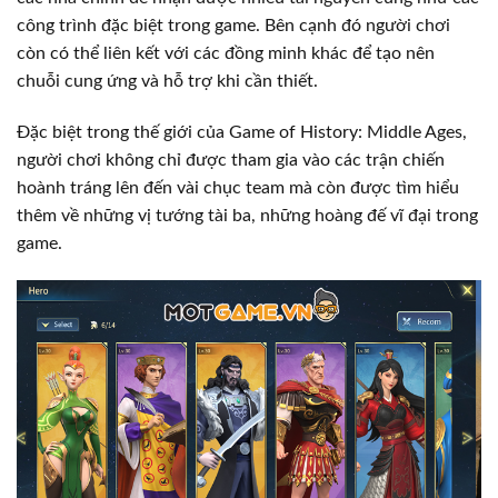
công trình đặc biệt trong game. Bên cạnh đó người chơi
còn có thể liên kết với các đồng minh khác để tạo nên
chuỗi cung ứng và hỗ trợ khi cần thiết.
Đặc biệt trong thế giới của Game of History: Middle Ages,
người chơi không chỉ được tham gia vào các trận chiến
hoành tráng lên đến vài chục team mà còn được tìm hiểu
thêm về những vị tướng tài ba, những hoàng đế vĩ đại trong
game.