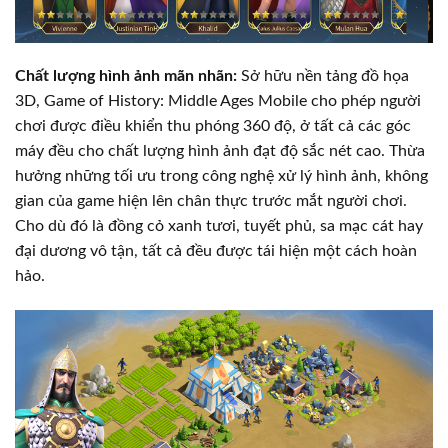
Chất lượng hình ảnh mãn nhãn:
Sở hữu nền tảng đồ họa
3D, Game of History: Middle Ages Mobile cho phép người
chơi được điều khiển thu phóng 360 độ, ở tất cả các góc
máy đều cho chất lượng hình ảnh đạt độ sắc nét cao.
Thừa
hưởng những tối ưu trong công nghệ xử lý hình ảnh, không
gian của game hiện lên chân thực trước mắt người chơi.
Cho dù đó là đồng cỏ xanh tươi, tuyết phủ, sa mạc cát hay
đại dương vô tận, tất cả đều được tái hiện một cách hoàn
hảo.