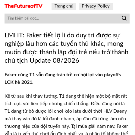
Skip
Trang chủ
Privacy Policy
to
content
LMHT: Faker tiết lộ lí do duy trì được sự
nghiệp lâu hơn các tuyển thủ khác, mong
muốn được thành lập đội trẻ nếu trở thành
chủ tịch Update 08/2026
Faker cùng T1 vẫn đang tràn trề cơ hội lọt vào playoffs
LCK hè 2021.
Kể từ sau khi thay tướng, T1 đang thể hiện một bộ mặt rất
tích cực với liên tiếp những chiến thắng. Điều đáng nói là
T1 đang từ bỏ được lối chơi kéo late dưới thời HLV Daeny
mà thay vào đó là lối đánh nhanh, áp đảo đã từng làm nên
thương hiệu của đội tuyển này. Tại mùa giải năm nay, Faker
vẫn là tuyển thủ chơi ổn định nhất và là nhân tố không thể