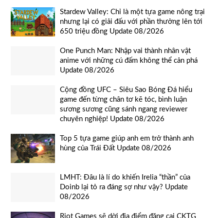
Stardew Valley: Chỉ là một tựa game nông trại
nhưng lại có giải đấu với phần thưởng lên tới
650 triệu đồng Update 08/2026
One Punch Man: Nhập vai thành nhân vật
anime với những cú đấm không thể cản phá
Update 08/2026
Cộng đồng UFC – Siêu Sao Bóng Đá hiểu
game đến từng chân tơ kẽ tóc, bình luận
sương sương cũng sánh ngang reviewer
chuyên nghiệp! Update 08/2026
Top 5 tựa game giúp anh em trở thành anh
hùng của Trái Đất Update 08/2026
LMHT: Đâu là lí do khiến Irelia “thần” của
Doinb lại tỏ ra đáng sợ như vậy? Update
08/2026
Riot Games sẽ dời địa điểm đăng cai CKTG