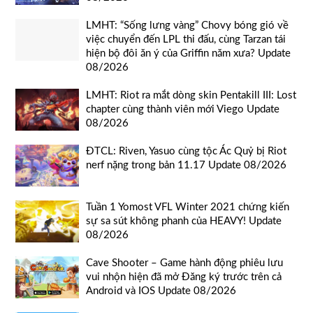
LMHT: “Sống lưng vàng” Chovy bóng gió về
việc chuyển đến LPL thi đấu, cùng Tarzan tái
hiện bộ đôi ăn ý của Griffin năm xưa? Update
08/2026
LMHT: Riot ra mắt dòng skin Pentakill III: Lost
chapter cùng thành viên mới Viego Update
08/2026
ĐTCL: Riven, Yasuo cùng tộc Ác Quỷ bị Riot
nerf nặng trong bản 11.17 Update 08/2026
Tuần 1 Yomost VFL Winter 2021 chứng kiến
sự sa sút không phanh của HEAVY! Update
08/2026
Cave Shooter – Game hành động phiêu lưu
vui nhộn hiện đã mở Đăng ký trước trên cả
Android và IOS Update 08/2026