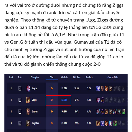
ra với vai trò ở đường dưới nhưng nó chứng tỏ rằng Ziggs
đang cực kỳ mạnh ở rank đơn và cả trên giải đấu chuyên
nghiệp. Theo thống kê từ chuyên trang U.gg, Ziggs đường
dưới ở bản 11.14 đang có tỷ lệ thắng lên tới 53,03% cùng
pick rate không hề tồi là 6,1%. Như trong trận đấu giữa T1
vs Gen.G ở tuần thi đấu vừa qua, Gumayusi của T1 đã có
cho mình vị tướng Ziggs và sức ảnh hưởng của nó lên trận
đấu là cực kỳ lớn, những lần cấu rỉa từ xa đã giúp T1 có lợi
thế và từ đó giành chiến thắng chung cuộc 2-0.