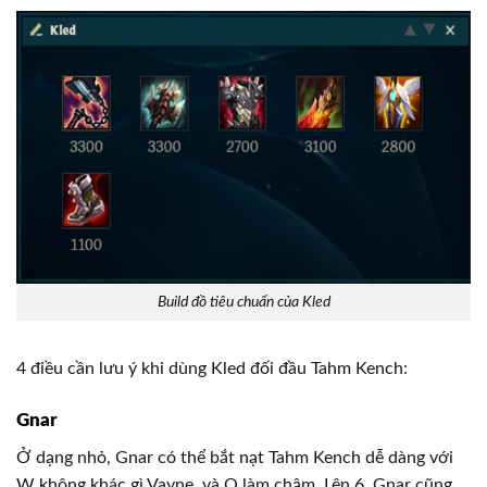
Build đồ tiêu chuẩn của Kled
4 điều cần lưu ý khi dùng Kled đối đầu Tahm Kench:
Gnar
Ở dạng nhỏ, Gnar có thể bắt nạt Tahm Kench dễ dàng với
W không khác gì Vayne, và Q làm chậm. Lên 6, Gnar cũng