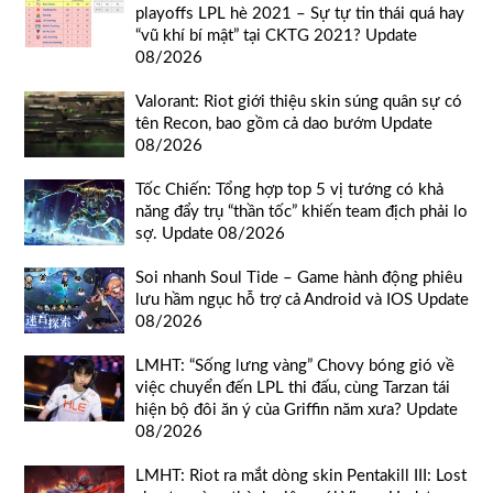
playoffs LPL hè 2021 – Sự tự tin thái quá hay
“vũ khí bí mật” tại CKTG 2021? Update
08/2026
Valorant: Riot giới thiệu skin súng quân sự có
tên Recon, bao gồm cả dao bướm Update
08/2026
Tốc Chiến: Tổng hợp top 5 vị tướng có khả
năng đẩy trụ “thần tốc” khiến team địch phải lo
sợ. Update 08/2026
Soi nhanh Soul Tide – Game hành động phiêu
lưu hầm ngục hỗ trợ cả Android và IOS Update
08/2026
LMHT: “Sống lưng vàng” Chovy bóng gió về
việc chuyển đến LPL thi đấu, cùng Tarzan tái
hiện bộ đôi ăn ý của Griffin năm xưa? Update
08/2026
LMHT: Riot ra mắt dòng skin Pentakill III: Lost