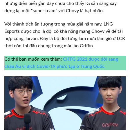
những diễn biến gần đây chưa cho thấy IG sẵn sàng xây
dựng lại một “super team” với Chovy là hạt nhân.
Với thành tích ấn tượng trong mùa giải năm nay, LNG
Esports được cho là đội có khả năng mang Chovy về để tái
hợp cùng Tarzan. Đây là bộ đôi từng làm mưa làm gió ở LCK
thời còn thi đấu chung trong màu áo Griffin.
Có thể bạn muốn xem thêm:
CKTG 2021 được dời sang
châu Âu vì dịch Covid-19 phức tạp ở Trung Quốc