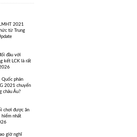
i LMHT 2021
chức từ Trung
Update
ối đầu với
g kết LCK là rất
/2026
g Quốc phản
TG 2021 chuyển
g châu Âu?
ối chơi được ăn
 hiểm nhất
026
bao giờ nghĩ