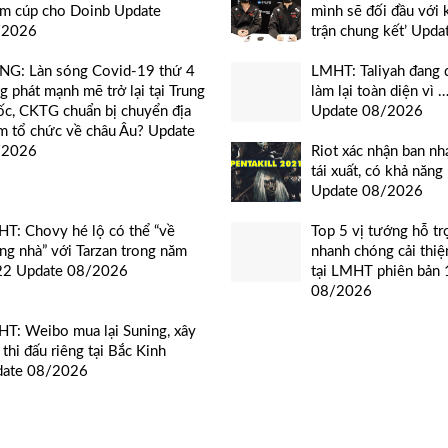
m cúp cho Doinb Update
mình sẽ đối đầu với
/2026
trận chung kết’ Upd
G: Làn sóng Covid-19 thứ 4
LMHT: Taliyah đang 
g phát mạnh mẽ trở lại tại Trung
làm lại toàn diện vì 
c, CKTG chuẩn bị chuyển địa
Update 08/2026
m tổ chức về châu Âu? Update
/2026
Riot xác nhận ban n
tái xuất, có khả năng
Update 08/2026
T: Chovy hé lộ có thể “về
Top 5 vị tướng hỗ tr
ng nhà” với Tarzan trong năm
nhanh chóng cải thiệ
22 Update 08/2026
tại LMHT phiên bản
08/2026
T: Weibo mua lại Suning, xây
 thi đấu riêng tại Bắc Kinh
date 08/2026