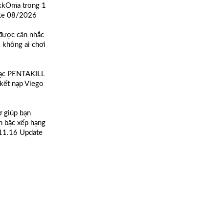
 kkOma trong 1
ate 08/2026
được cân nhắc
… không ai chơi
hạc PENTAKILL
 kết nạp Viego
ợ giúp bạn
n bậc xếp hạng
 11.16 Update