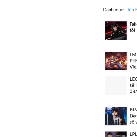
Danh mục:
Liên 
Fak
tôi
LMH
PEN
Vie
LEC
sẽ 
08
BLV
Dam
sẽ 
LPL