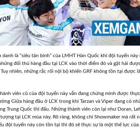
danh là “siêu tân binh” của LMHT Hàn Quốc khi đội tuyển này 
những đối thủ hàng đầu tại LCK vào thời điểm đó và gặt hái đư
 Tuy nhiên, những rắc rối nội bộ khiến GRF không tồn tại được l
hành viên cũ của đội tuyển này vẫn đang chứng minh được thực
ường Giữa hàng đầu ở LCK trong khi Tarzan và Viper đang có n
ng Trung Quốc thi đấu. Những thành viên còn lại như Doran, L
n tượng tại LCK mùa này. Rõ ràng, không chỉ Showmaker mà rất 
ếu đội tuyển này còn tồn tại thì đó sẽ thực sự là một thế lực c