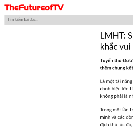
Skip
to
content
LMHT: Sh
khắc vui
Tuyển thủ Đườn
thềm chung kế
Là một tài năn
danh hiệu lớn t
không phải là n
Trong một lần t
mình và các đồn
địch thủ lúc đó,