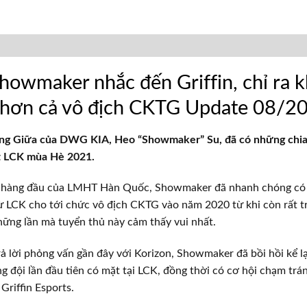
owmaker nhắc đến Griffin, chỉ ra 
 hơn cả vô địch CKTG Update 08/2
g Giữa của DWG KIA, Heo “Showmaker” Su, đã có những chia 
t LCK mùa Hè 2021.
g hàng đầu của LMHT Hàn Quốc, Showmaker đã nhanh chóng c
ừ LCK cho tới chức vô địch CKTG vào năm 2020 từ khi còn rất tr
hững lần mà tuyển thủ này cảm thấy vui nhất.
rả lời phỏng vấn gần đây với Korizon, Showmaker đã bồi hồi kể l
g đội lần đầu tiên có mặt tại LCK, đồng thời có cơ hội chạm trá
 Griffin Esports.