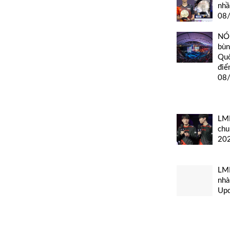
nhầ
08
NÓN
bùn
Quố
điể
08
LMH
chu
20
LMH
nhà
Up