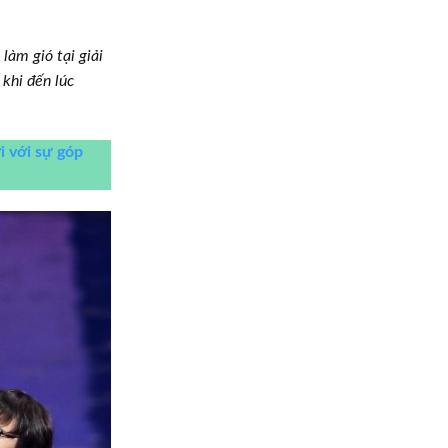
làm gió tại giải
khi đến lúc
 với sự góp