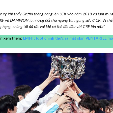
en tỵ khi thấy Griffin thăng hạng lên LCK vào năm 2018 và làm mưa 
GRF và DAMWON là những đối thủ ngang tài ngang sức ở CK. Vì thế 
ạng, chúng tôi đã rất vui khi có thể đối đầu với GRF lần nữa
“.
ốn xem thêm:
LMHT: Riot chính thức ra mắt skin PENTAKILL mới