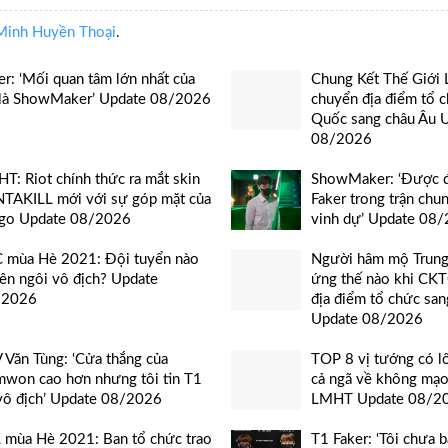
Minh Huyền Thoại
.
er: ‘Mối quan tâm lớn nhất của
Chung Kết Thế Giớ
 là ShowMaker’ Update 08/2026
chuyển địa điểm tổ 
Quốc sang châu Âu 
08/2026
T: Riot chính thức ra mắt skin
ShowMaker: ‘Được đ
TAKILL mới với sự góp mặt của
Faker trong trận chun
go Update 08/2026
vinh dự’ Update 08
 mùa Hè 2021: Đội tuyển nào
Người hâm mộ Trun
lên ngôi vô địch? Update
ứng thế nào khi CK
/2026
địa điểm tổ chức san
Update 08/2026
 Văn Tùng: ‘Cửa thắng của
TOP 8 vị tướng có l
won cao hơn nhưng tôi tin T1
cả ngã về không mạo
vô địch’ Update 08/2026
LMHT Update 08/2
 mùa Hè 2021: Ban tổ chức trao
T1 Faker: ‘Tôi chưa 