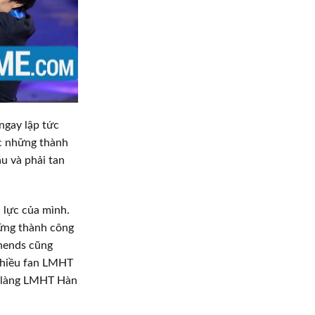
ngay lập tức
ợc những thành
âu và phải tan
 lực của mình.
hững thành công
ehends cũng
nhiều fan LMHT
ủa làng LMHT Hàn