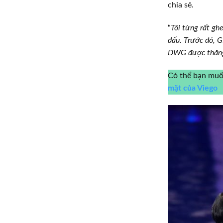
chia sẻ.
“
Tôi từng rất gh
đấu. Trước đó, 
DWG được thăng h
Có thể bạn mu
mặt của Viego