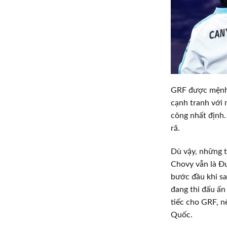
GRF được mệnh 
cạnh tranh với 
công nhất định.
rã.
Dù vậy, những t
Chovy vẫn là Đ
bước đầu khi sa
đang thi đấu ấ
tiếc cho GRF, n
Quốc.