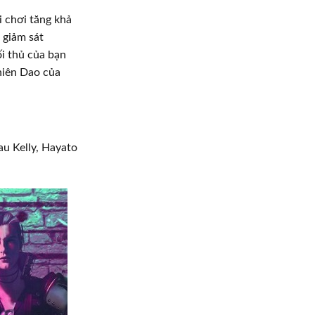
i chơi tăng khả
 giảm sát
i thủ của bạn
hiên Dao của
au Kelly, Hayato