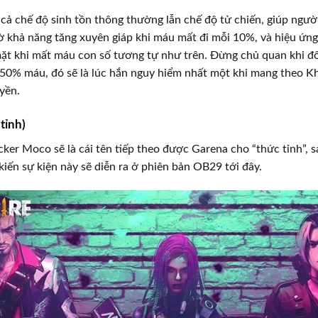
ả chế độ sinh tồn thông thường lẫn chế độ tử chiến, giúp ngườ
ờ khả năng tăng xuyên giáp khi máu mất đi mỗi 10%, và hiệu ứng
ặt khi mất máu con số tương tự như trên. Đừng chủ quan khi đố
 50% máu, đó sẽ là lúc hắn nguy hiểm nhất một khi mang theo K
yền.
tỉnh)
ker Moco sẽ là cái tên tiếp theo được Garena cho “thức tỉnh”, s
iến sự kiện này sẽ diễn ra ở phiên bản OB29 tới đây.