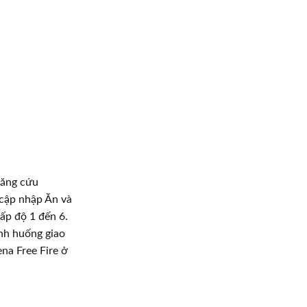
băng cứu
 cập nhập Ăn và
ấp độ 1 đến 6.
ình huống giao
na Free Fire ở