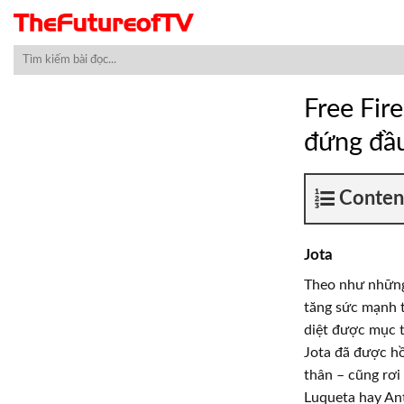
Skip
to
content
Free Fir
đứng đầ
Conten
Jota
Theo như những 
tăng sức mạnh 
diệt được mục t
Jota đã được hồ
thân – cũng rơ
Luqueta hay An