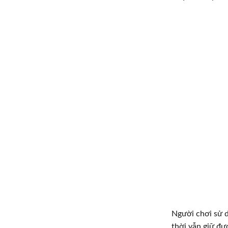
Người chơi sử d
thời vẫn giữ đư