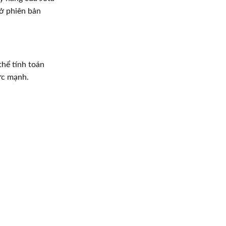
 ở phiên bản
thể tính toán
ức mạnh.