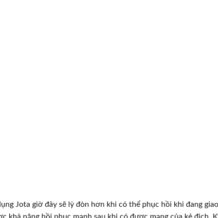
ụng Jota giờ đây sẽ lỳ đòn hơn khi có thể phục hồi khi đang gia
ợc khả năng hồi phục mạnh sau khi có được mạng của kẻ địch. K