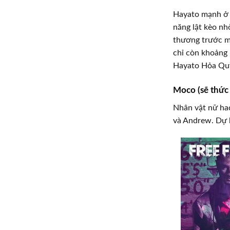
Hayato mạnh ở c
năng lật kèo nh
thương trước m
chỉ còn khoảng
Hayato Hỏa Qu
Moco (sẽ thức 
Nhân vật nữ hac
và Andrew. Dự k