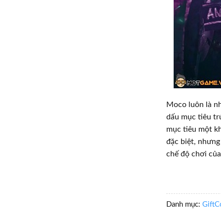
Moco luôn là nh
dấu mục tiêu tr
mục tiêu một kh
đặc biệt, nhưng 
chế độ chơi của
Danh mục:
GiftC