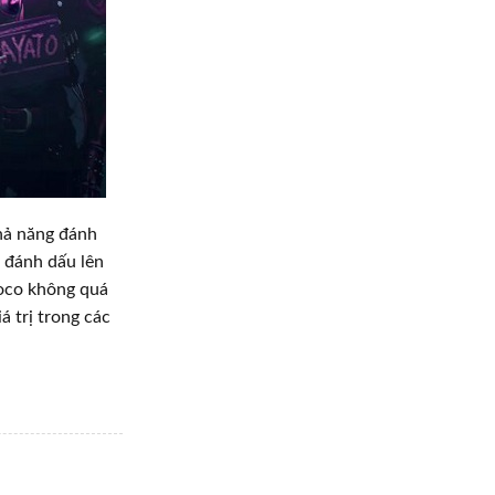
hả năng đánh
n đánh dấu lên
Moco không quá
á trị trong các