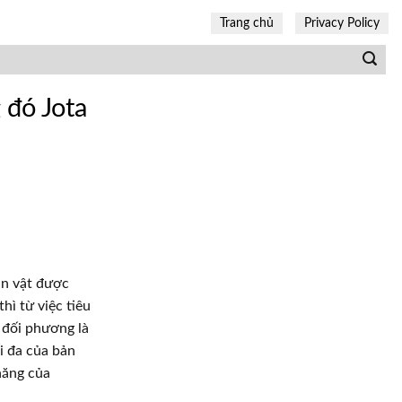
Trang chủ
Privacy Policy
 đó Jota
ân vật được
hì từ việc tiêu
 đối phương là
i đa của bản
năng của