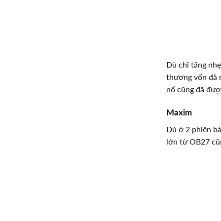
Dù chỉ tăng nhẹ
thương vốn đã r
nổ cũng đã đượ
Maxim
Dù ở 2 phiên b
lớn từ OB27 cũn