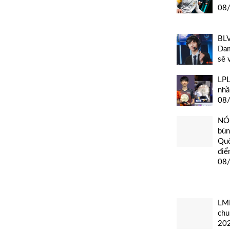
08
BLV
Dam
sẽ 
LPL
nhầ
08
NÓN
bùn
Quố
điể
08
LMH
chu
20