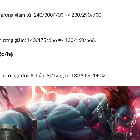
thương giảm từ 240/300/700 => 230/290/700.
thương giảm: 140/175/666 => 130/160/666.
ộc/hệ
hục ở ngưỡng 8 Thần Sứ tăng từ 130% lên 140%.