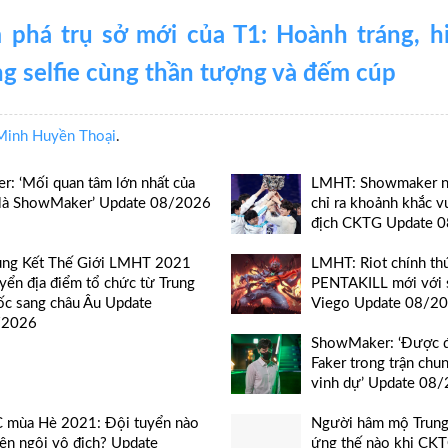
phá trụ sở mới của T1: Hoành tráng, hi
ng selfie cùng thần tượng và đếm cúp
Minh Huyền Thoại
.
er: ‘Mối quan tâm lớn nhất của
LMHT: Showmaker nhắ
 là ShowMaker’ Update 08/2026
chỉ ra khoảnh khắc v
địch CKTG Update 
ng Kết Thế Giới LMHT 2021
LMHT: Riot chính thứ
yển địa điểm tổ chức từ Trung
PENTAKILL mới với 
c sang châu Âu Update
Viego Update 08/2
/2026
ShowMaker: ‘Được đ
Faker trong trận chun
vinh dự’ Update 08
 mùa Hè 2021: Đội tuyển nào
Người hâm mộ Trun
lên ngôi vô địch? Update
ứng thế nào khi CK