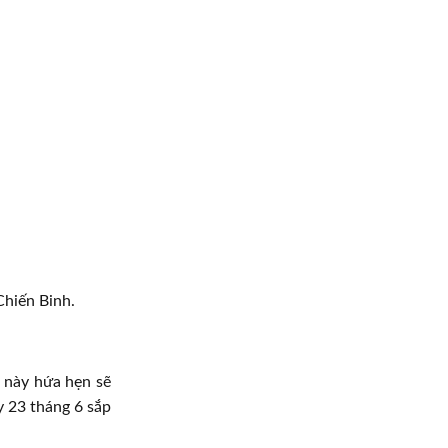
hiến Binh.
h này hứa hẹn sẽ
 23 tháng 6 sắp