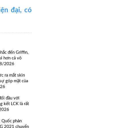
ện đại, có
c đến Griffin,
ui hơn cả vô
08/2026
c ra mắt skin
sự góp mặt của
026
ối đầu với
g kết LCK là rất
/2026
g Quốc phản
TG 2021 chuyển