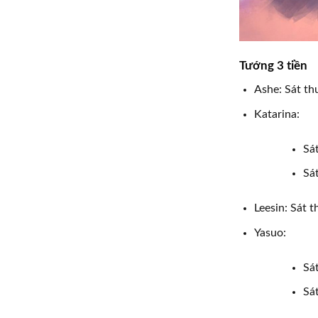
Tướng 3 tiền
Ashe: Sát t
Katarina:
Sá
Sá
Leesin: Sát
Yasuo:
Sá
Sá