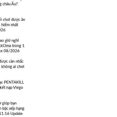
g châu Âu?
ối chơi được ăn
 hiểm nhất
026
bao giờ nghĩ
 kkOma trong 1
ate 08/2026
được cân nhắc
… không ai chơi
hạc PENTAKILL
 kết nạp Viego
ợ giúp bạn
n bậc xếp hạng
 11.16 Update