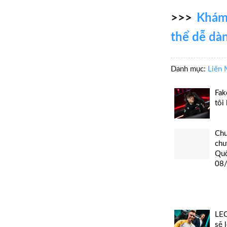
>>>
Khám 
thể dễ dà
Danh mục:
Liên 
Fak
tôi
Chu
chu
Quố
08
LEC
sẽ 