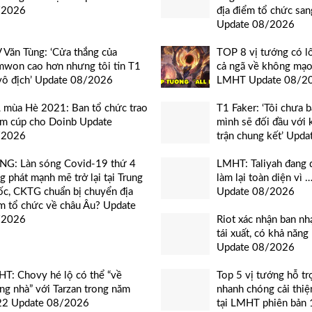
/2026
địa điểm tổ chức san
Update 08/2026
 Văn Tùng: ‘Cửa thắng của
TOP 8 vị tướng có l
won cao hơn nhưng tôi tin T1
cả ngã về không mạo
vô địch’ Update 08/2026
LMHT Update 08/2
 mùa Hè 2021: Ban tổ chức trao
T1 Faker: ‘Tôi chưa 
m cúp cho Doinb Update
mình sẽ đối đầu với
/2026
trận chung kết’ Upd
G: Làn sóng Covid-19 thứ 4
LMHT: Taliyah đang 
g phát mạnh mẽ trở lại tại Trung
làm lại toàn diện vì 
c, CKTG chuẩn bị chuyển địa
Update 08/2026
m tổ chức về châu Âu? Update
/2026
Riot xác nhận ban n
tái xuất, có khả năng
Update 08/2026
T: Chovy hé lộ có thể “về
Top 5 vị tướng hỗ tr
ng nhà” với Tarzan trong năm
nhanh chóng cải thiệ
22 Update 08/2026
tại LMHT phiên bản