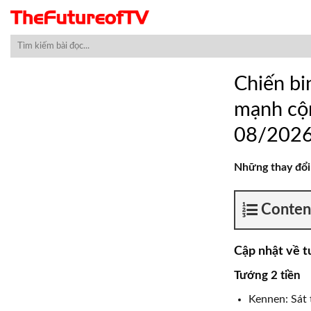
Skip
to
content
Chiến bi
mạnh cộ
08/202
Những thay đổi
Conten
Cập nhật về 
Tướng 2 tiền
Kennen: Sát