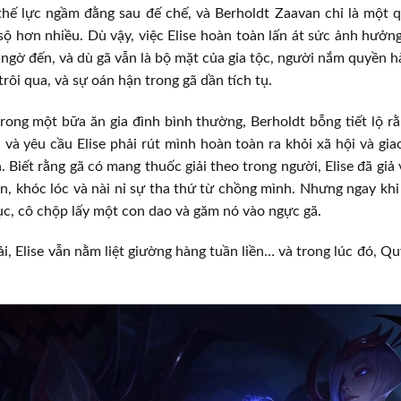
hế lực ngầm đằng sau đế chế, và Berholdt Zaavan chỉ là một q
ộ hơn nhiều. Dù vậy, việc Elise hoàn toàn lấn át sức ảnh hưởng 
 ngờ đến, và dù gã vẫn là bộ mặt của gia tộc, người nắm quyền h
 trôi qua, và sự oán hận trong gã dần tích tụ.
rong một bữa ăn gia đình bình thường, Berholdt bỗng tiết lộ r
 và yêu cầu Elise phải rút mình hoàn toàn ra khỏi xã hội và gia
 Biết rằng gã có mang thuốc giải theo trong người, Elise đã giả
n, khóc lóc và nài nỉ sự tha thứ từ chồng mình. Nhưng ngay khi
ục, cô chộp lấy một con dao và găm nó vào ngực gã.
ải, Elise vẫn nằm liệt giường hàng tuần liền… và trong lúc đó, 