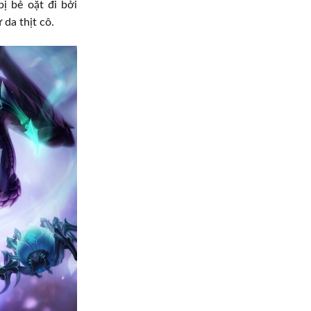
ị bẻ oặt đi bởi
 da thịt cô.