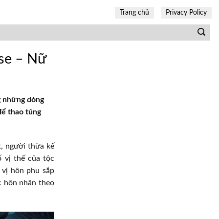
Trang chủ
Privacy Policy
ise – Nữ
ng những dòng
để thao túng
t, người thừa kế
 vị thế của tộc
t vị hôn phu sắp
c hôn nhân theo