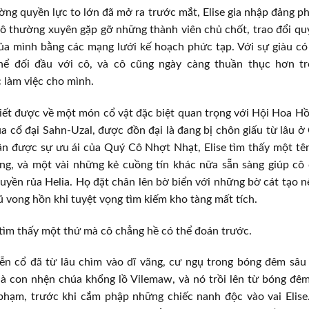
ng quyền lực to lớn đã mở ra trước mắt, Elise gia nhập đảng p
ô thường xuyên gặp gỡ những thành viên chủ chốt, trao đổi qu
a mình bằng các mạng lưới kế hoạch phức tạp. Với sự giàu có 
hể đối đầu với cô, và cô cũng ngày càng thuần thục hơn t
 làm việc cho mình.
biết được về một món cổ vật đặc biệt quan trọng với Hội Hoa 
a cổ đại Sahn-Uzal, được đồn đại là đang bị chôn giấu từ lâu
 được sự ưu ái của Quý Cô Nhợt Nhạt, Elise tìm thấy một tê
ng, và một vài những kẻ cuồng tín khác nữa sẵn sàng giúp c
uyền rủa Helia. Họ đặt chân lên bờ biển với những bờ cát tạo nê
lũ vong hồn khi tuyệt vọng tìm kiếm kho tàng mất tích.
tìm thấy một thứ mà cô chẳng hề có thể đoán trước.
iễn cổ đã từ lâu chìm vào dĩ vãng, cư ngụ trong bóng đêm sâu
là con nhện chúa khổng lồ Vilemaw, và nó trồi lên từ bóng đê
hạm, trước khi cắm phập những chiếc nanh độc vào vai Elise