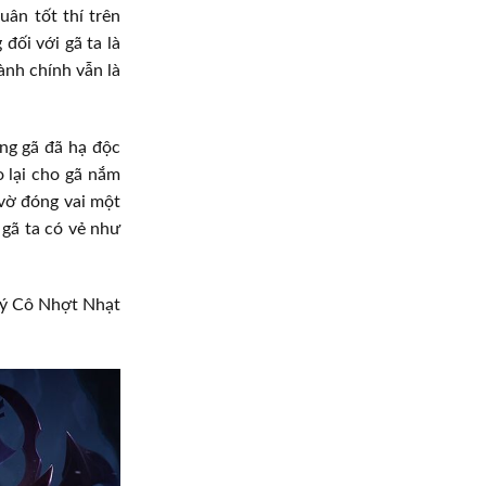
uân tốt thí trên
đối với gã ta là
ành chính vẫn là
ằng gã đã hạ độc
o lại cho gã nắm
 vờ đóng vai một
 gã ta có vẻ như
Quý Cô Nhợt Nhạt