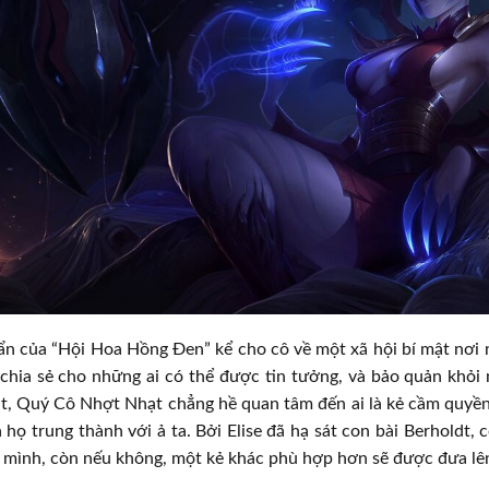
ẩn của “Hội Hoa Hồng Đen” kể cho cô về một xã hội bí mật nơi
 chia sẻ cho những ai có thể được tin tưởng, và bảo quản khỏi
hật, Quý Cô Nhợt Nhạt chẳng hề quan tâm đến ai là kẻ cầm quyề
à họ trung thành với ả ta. Bởi Elise đã hạ sát con bài Berholdt, 
a mình, còn nếu không, một kẻ khác phù hợp hơn sẽ được đưa lên