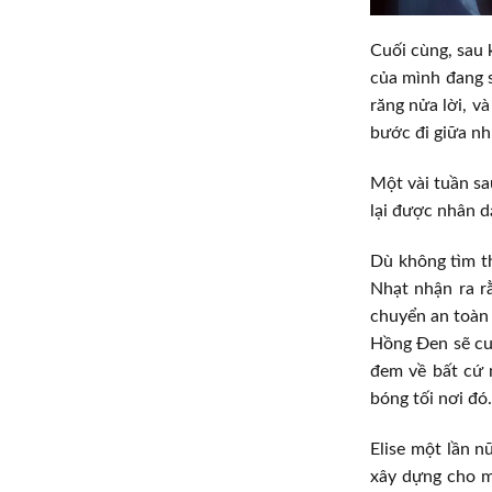
Cuối cùng, sau 
của mình đang 
răng nửa lời, v
bước đi giữa nh
Một vài tuần sa
lại được nhân d
Dù không tìm t
Nhạt nhận ra r
chuyển an toàn
Hồng Đen sẽ cun
đem về bất cứ 
bóng tối nơi đó.
Elise một lần 
xây dựng cho m