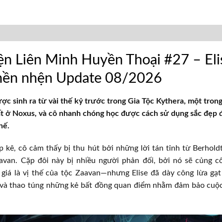
ện Liên Minh Huyền Thoại #27 – El
hền nhện Update 08/2026
ợc sinh ra từ vài thế kỷ trước trong Gia Tộc Kythera, một tro
t ở Noxus, và cô nhanh chóng học được cách sử dụng sắc đẹp 
hế.
p kê, cô cảm thấy bị thu hút bởi những lời tán tỉnh từ Berhold
avan. Cặp đôi này bị nhiều người phản đối, bởi nó sẽ củng cố
 giá là vị thế của tộc Zaavan—nhưng Elise đã dày công lừa gạ
 và thao túng những kẻ bất đồng quan điểm nhằm đảm bảo cuộ