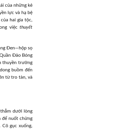
hái của những kẻ
yền lực và hạ bệ
của hai gia tộc,
rong việc
thuyết
Hồng Đen—hộp sọ
 ở Quần Đảo Bóng
n thuyền trưởng
ô dong buồm đến
n từ tro tàn, và
 thẳm dưới lòng
m để nuốt chửng
. Cô gục xuống,