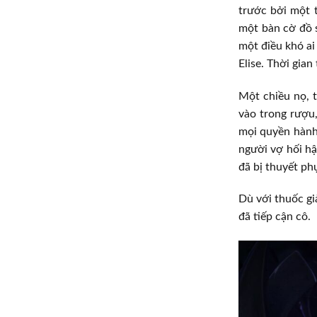
trước bởi một t
một bàn cờ đồ s
một điều khó ai
Elise. Thời gian
Một chiều nọ, t
vào trong rượu,
mọi quyền hành.
người vợ hối hậ
đã bị thuyết ph
Dù với thuốc gi
đã tiếp cận cô.