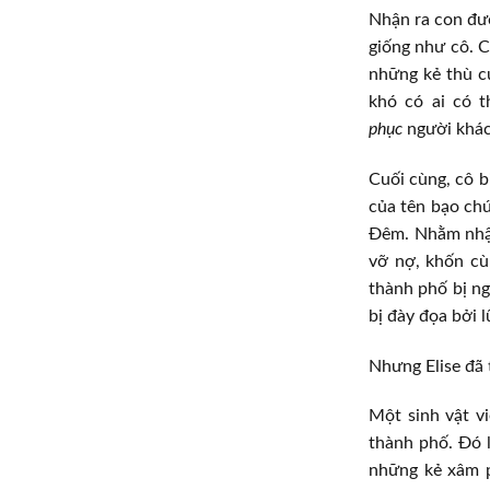
Nhận ra con đườ
giống như cô. C
những kẻ thù củ
khó có ai có t
phục
người khác
Cuối cùng, cô 
của tên bạo chú
Đêm. Nhằm nhận
vỡ nợ, khốn cù
thành phố bị ng
bị đày đọa bởi 
Nhưng Elise đã 
Một sinh vật v
thành phố. Đó 
những kẻ xâm p