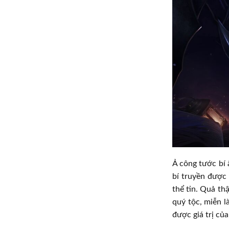
Ả công tước bí 
bí truyền được
thể tin. Quả t
quý tộc, miễn l
được giá trị củ