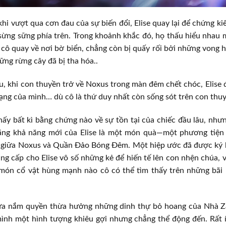
khi vượt qua cơn đau của sự biến đổi, Elise quay lại để chứng k
sừng sững phía trên. Trong khoảnh khắc đó, họ thấu hiểu nhau 
à cô quay về nơi bờ biển, chẳng còn bị quấy rối bởi những vong h
ững rừng cây đã bị tha hóa..
u, khi con thuyền trở về Noxus trong màn đêm chết chóc, Elise 
ạng của mình… dù cô là thứ duy nhất còn sống sót trên con thu
hấy bất kì bằng chứng nào về sự tồn tại của chiếc đầu lâu, nh
ằng khả năng mới của Elise là một món quà—một phương tiện 
 giữa Noxus và Quần Đảo Bóng Đêm. Một hiệp ước đã được ký k
g cấp cho Elise vô số những kẻ để hiến tế lên con nhện chúa, và 
món cổ vật hùng mạnh nào cô có thể tìm thấy trên những bãi 
nữa nắm quyền thừa hưởng những dinh thự bỏ hoang của Nhà Z
ình một hình tượng khiêu gợi nhưng chẳng thể động đến. Rất ít