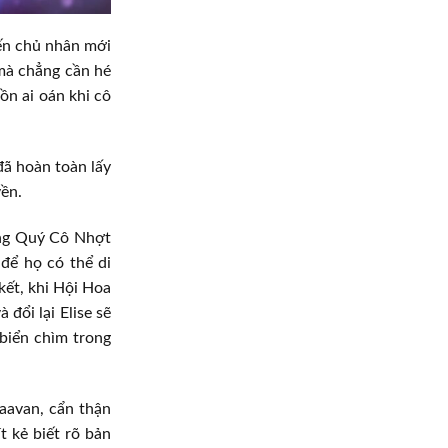
iến chủ nhân mới
mà chẳng cần hé
ồn ai oán khi cô
đã hoàn toàn lấy
yền.
ưng Quý Cô Nhợt
để họ có thể di
ết, khi Hội Hoa
đổi lại Elise sẽ
biển chìm trong
aavan, cẩn thận
 kẻ biết rõ bản