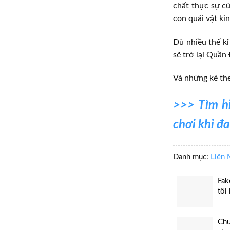
chất thực sự củ
con quái vật ki
Dù nhiều thế kỉ
sẽ trở lại Quần
Và những kẻ the
>>> Tìm h
chơi khi đ
Danh mục:
Liên 
Fak
tôi
Chu