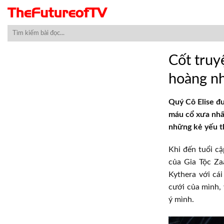
Skip
to
content
Cốt truy
hoàng n
Quý Cô Elise đư
máu cổ xưa nhấ
những kẻ yếu t
Khi đến tuổi cậ
của Gia Tộc Za
Kythera với cái
cưới của mình,
ý mình.