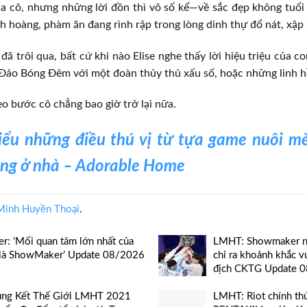
a cô, nhưng những lời đồn thì vô số kể—về sắc đẹp không tuổi
nh hoàng, phàm ăn đang rình rập trong lòng dinh thự đổ nát, xập 
 đã trôi qua, bất cứ khi nào Elise nghe thấy lời hiệu triệu của c
 Đảo Bóng Đêm với một đoàn thủy thủ xấu số, hoặc những linh hồ
o bước cô chẳng bao giờ trở lại nữa.
iểu những điều thú vị từ tựa game nuôi m
ang ở nhà – Adorable Home
Minh Huyền Thoại
.
er: ‘Mối quan tâm lớn nhất của
LMHT: Showmaker nhắ
 là ShowMaker’ Update 08/2026
chỉ ra khoảnh khắc v
địch CKTG Update 
ng Kết Thế Giới LMHT 2021
LMHT: Riot chính thứ