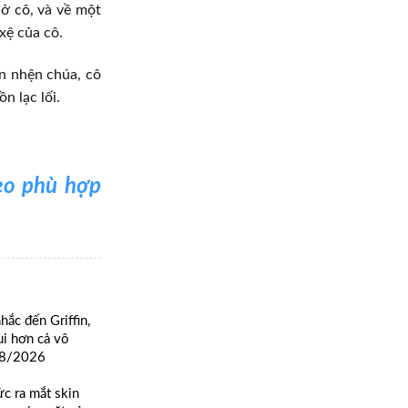
 ở cô, và về một
xệ của cô.
on nhện chúa, cô
n lạc lối.
èo phù hợp
c đến Griffin,
ui hơn cả vô
08/2026
c ra mắt skin