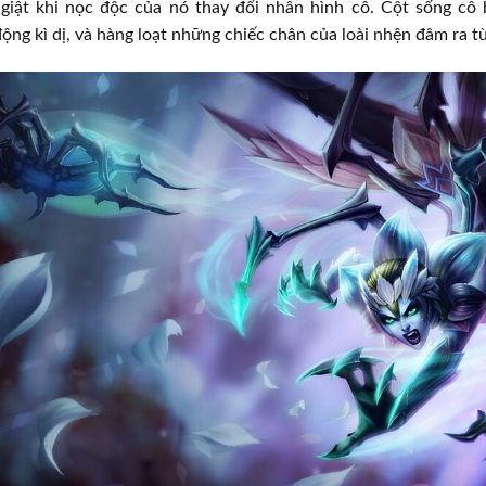
 giật khi nọc độc của nó thay đổi nhân hình cô. Cột sống cô b
ng kì dị, và hàng loạt những chiếc chân của loài nhện đâm ra từ