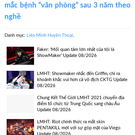
mắc bệnh “văn phòng” sau 3 năm theo
nghề
Danh mục:
Liên Minh Huyền Thoại
.
Faker: ‘Mối quan tâm lớn nhất của tôi là
ShowMaker’ Update 08/2026
LMHT: Showmaker nhắc đến Griffin, chỉ ra
khoảnh khắc vui hơn cả vô địch CKTG Update
08/2026
Chung Kết Thế Giới LMHT 2021 chuyển địa
điểm tổ chức từ Trung Quốc sang châu Âu
Update 08/2026
LMHT: Riot chính thức ra mắt skin
PENTAKILL mới với sự góp mặt của Viego
Update 08/2026