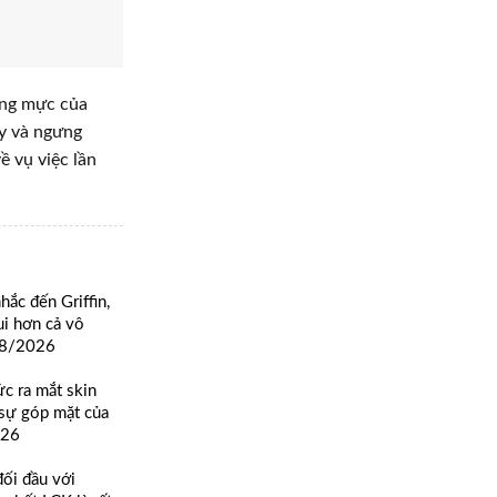
úng mực của
ày và ngưng
ề vụ việc lần
c đến Griffin,
ui hơn cả vô
08/2026
c ra mắt skin
sự góp mặt của
026
ối đầu với