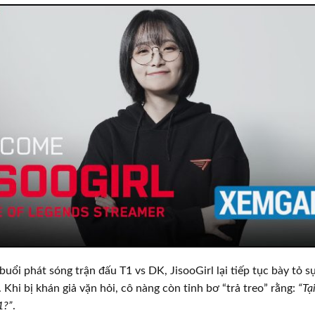
buổi phát sóng trận đấu T1 vs DK, JisooGirl lại tiếp tục bày tỏ s
 Khi bị khán giả vặn hỏi, cô nàng còn tỉnh bơ “trả treo” rằng:
“Tại
1?”
.