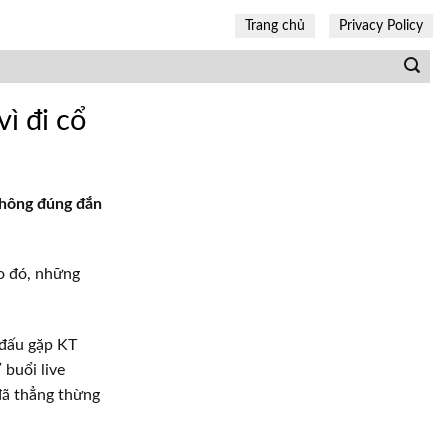
Trang chủ
Privacy Policy
ì đi cổ
không đúng đắn
eo đó, những
 đấu gặp KT
 buổi live
 đã thẳng thừng