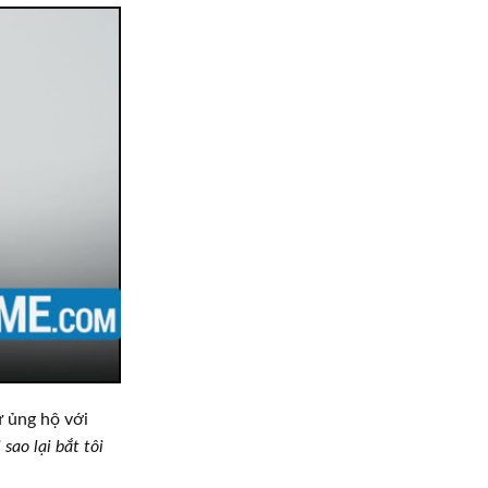
ự ủng hộ với
 sao lại bắt tôi