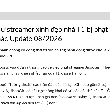
 streamer xinh đẹp nhà T1 bị phạt v
khác Update 08/2026
nhanh chóng có động thái trước những hành động được cho là 
sooGirl.
ports vừa đưa ra thông báo về việc phạt streamer JisooGirl. Th
ô nàng này khiến nhiều fan của T1 không hài lòng.
 buổi “tường thuật” các trận đấu của T1 tại LCK, bao gồm 2 trận
KIA, JisooGirl đã bất ngờ công khai cổ vũ các đối thủ của T1. Ở
n T1 vs KT, khi được khán giả hỏi:
“Đội nào sẽ thắng?”
, JisooGirl
 thích line-up đội bên trái (KT) hơn.”