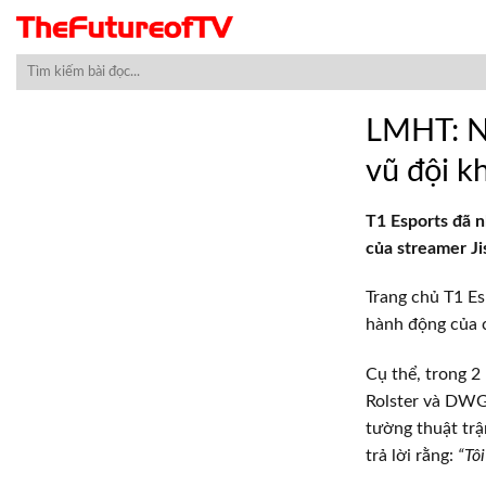
Skip
to
content
LMHT: Nữ
vũ đội 
T1 Esports đã 
của streamer Ji
Trang chủ T1 Es
hành động của c
Cụ thể, trong 2
Rolster và DWG 
tường thuật trậ
trả lời rằng:
“Tôi