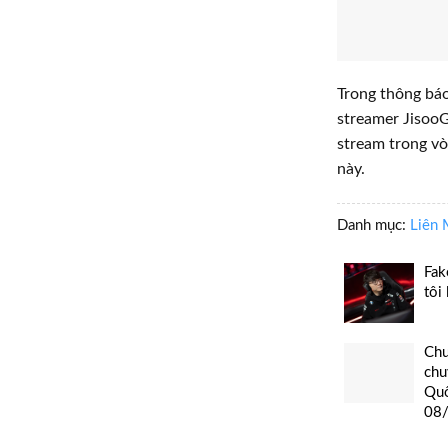
Trong thông bá
streamer JisooG
stream trong vò
này.
Danh mục:
Liên 
Fak
tôi
Chu
chu
Quố
08