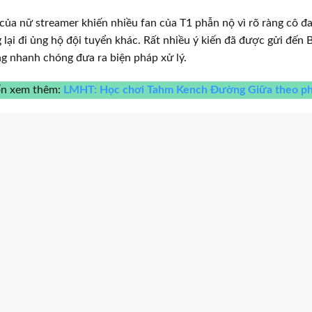
ủa nữ streamer khiến nhiều fan của T1 phẫn nộ vì rõ ràng cô đ
lại đi ủng hộ đội tuyển khác. Rất nhiều ý kiến đã được gửi đến 
g nhanh chóng đưa ra biện pháp xử lý.
ốn xem thêm:
LMHT: Học chơi Tahm Kench Đường Giữa theo ph