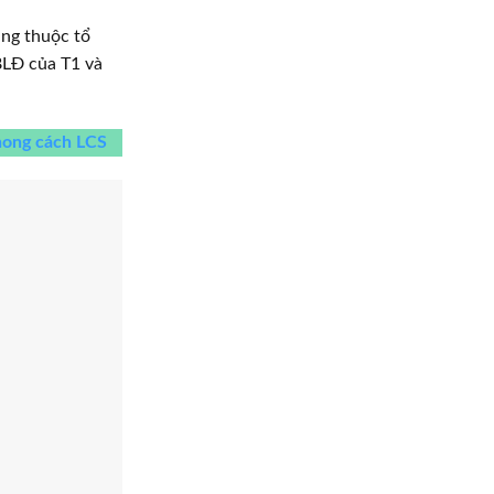
ang thuộc tổ
BLĐ của T1 và
ong cách LCS