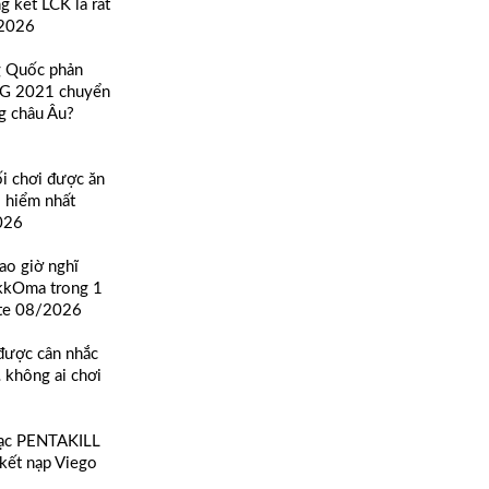
g kết LCK là rất
/2026
g Quốc phản
TG 2021 chuyển
g châu Âu?
ối chơi được ăn
 hiểm nhất
026
bao giờ nghĩ
 kkOma trong 1
ate 08/2026
được cân nhắc
… không ai chơi
hạc PENTAKILL
 kết nạp Viego