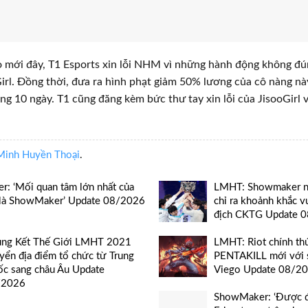
o mới đây, T1 Esports xin lỗi NHM vì những hành động không đ
irl. Đồng thời, đưa ra hình phạt giảm 50% lương của cô nàng n
ng 10 ngày. T1 cũng đăng kèm bức thư tay xin lỗi của JisooGirl v
Minh Huyền Thoại
.
er: ‘Mối quan tâm lớn nhất của
LMHT: Showmaker nhắ
 là ShowMaker’ Update 08/2026
chỉ ra khoảnh khắc v
địch CKTG Update 
ng Kết Thế Giới LMHT 2021
LMHT: Riot chính thứ
yển địa điểm tổ chức từ Trung
PENTAKILL mới với 
c sang châu Âu Update
Viego Update 08/2
/2026
ShowMaker: ‘Được đ