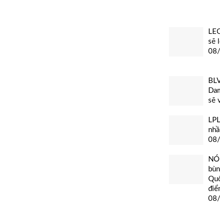
LEC
sẽ 
08
BLV
Dam
sẽ 
LPL
nhầ
08
NÓN
bùn
Quố
điể
08