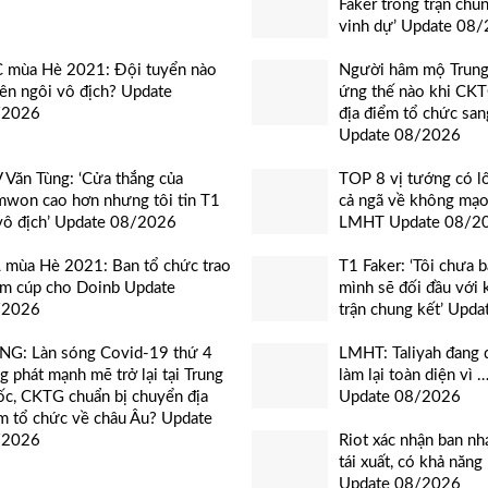
Faker trong trận chun
vinh dự’ Update 08
 mùa Hè 2021: Đội tuyển nào
Người hâm mộ Trun
lên ngôi vô địch? Update
ứng thế nào khi CK
/2026
địa điểm tổ chức san
Update 08/2026
 Văn Tùng: ‘Cửa thắng của
TOP 8 vị tướng có l
won cao hơn nhưng tôi tin T1
cả ngã về không mạo
vô địch’ Update 08/2026
LMHT Update 08/2
 mùa Hè 2021: Ban tổ chức trao
T1 Faker: ‘Tôi chưa 
m cúp cho Doinb Update
mình sẽ đối đầu với
/2026
trận chung kết’ Upd
G: Làn sóng Covid-19 thứ 4
LMHT: Taliyah đang 
g phát mạnh mẽ trở lại tại Trung
làm lại toàn diện vì 
c, CKTG chuẩn bị chuyển địa
Update 08/2026
m tổ chức về châu Âu? Update
/2026
Riot xác nhận ban n
tái xuất, có khả năng
Update 08/2026