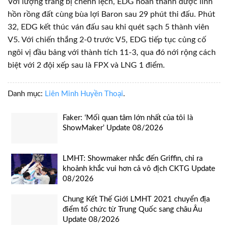
Với lượng trang bị chênh lệch, EDG hoàn thành được linh
hồn rồng đất cùng bùa lợi Baron sau 29 phút thi đấu. Phút
32, EDG kết thúc ván đấu sau khi quét sạch 5 thành viên
V5. Với chiến thắng 2-0 trước V5, EDG tiếp tục củng cố
ngôi vị đầu bảng với thành tích 11-3, qua đó nới rộng cách
biệt với 2 đội xếp sau là FPX và LNG 1 điểm.
Danh mục:
Liên Minh Huyền Thoại
.
Faker: ‘Mối quan tâm lớn nhất của tôi là
ShowMaker’ Update 08/2026
LMHT: Showmaker nhắc đến Griffin, chỉ ra
khoảnh khắc vui hơn cả vô địch CKTG Update
08/2026
Chung Kết Thế Giới LMHT 2021 chuyển địa
điểm tổ chức từ Trung Quốc sang châu Âu
Update 08/2026