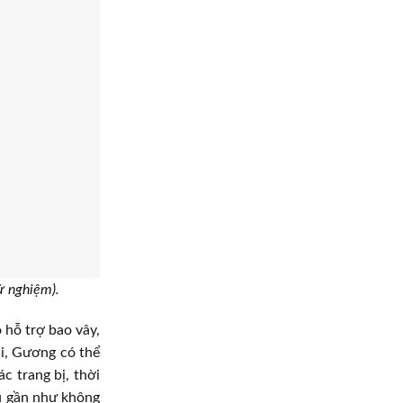
ử nghiệm).
 hỗ trợ bao vây,
ại, Gương có thể
c trang bị, thời
êu gần như không