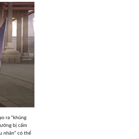
tạo ra “khủng
tướng bị cấm
êu nhân” có thể