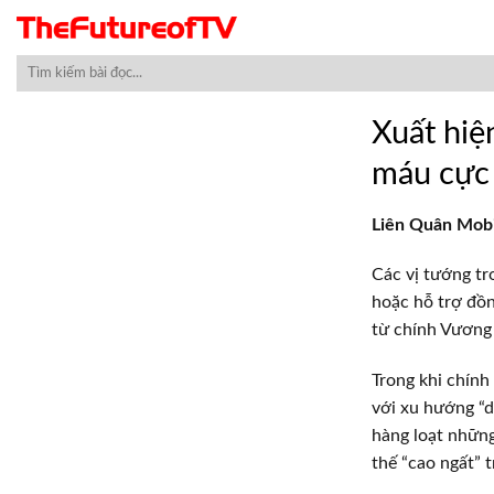
Skip
to
content
Xuất hiệ
máu cực
Liên Quân Mobil
Các vị tướng t
hoặc hỗ trợ đồn
từ chính Vương
Trong khi chính
với xu hướng “da
hàng loạt những
thế “cao ngất” 