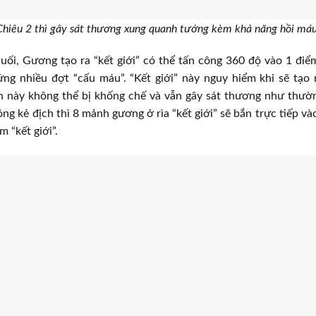
Chiêu 2 thì gây sát thương xung quanh tướng kèm khả năng hồi máu
uối, Gương tạo ra “kết giới” có thể tấn công 360 độ vào 1 điể
ứng nhiều đợt “cấu máu”. “Kết giới” này nguy hiểm khi sẽ tạo 
h này không thể bị khống chế và vẫn gây sát thương như thườ
ông kẻ địch thì 8 mảnh gương ở rìa “kết giới” sẽ bắn trực tiếp v
 “kết giới”.