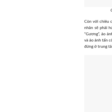
Còn với chiêu c
nhân sẽ phải h
“Gương”, ảo ản
và ảo ảnh tấn c
đứng ở trung tâm