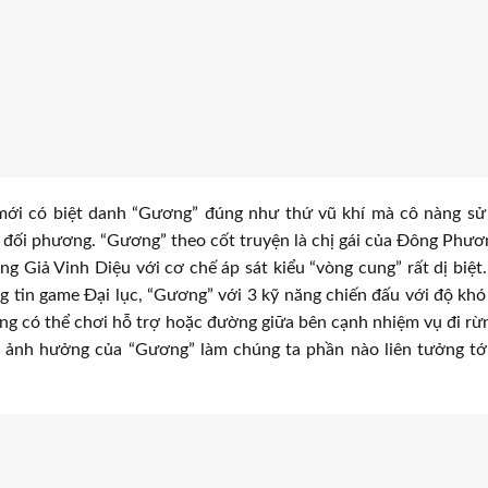
mới có biệt danh “Gương” đúng như thứ vũ khí mà cô nàng sử
t đối phương. “Gương” theo cốt truyện là chị gái của Đông Phư
g Giả Vinh Diệu với cơ chế áp sát kiểu “vòng cung” rất dị biệ
ng tin game Đại lục, “Gương” với 3 kỹ năng chiến đấu với độ khó
nàng có thể chơi hỗ trợ hoặc đường giữa bên cạnh nhiệm vụ đi rừ
 ảnh hưởng của “Gương” làm chúng ta phần nào liên tưởng tới