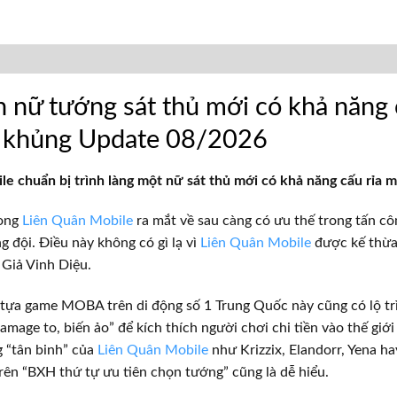
n nữ tướng sát thủ mới có khả năng 
 khủng Update 08/2026
e chuẩn bị trình làng một nữ sát thủ mới có khả năng cấu rỉa
rong
Liên Quân Mobile
ra mắt về sau càng có ưu thế trong tấn cô
g đội. Điều này không có gì lạ vì
Liên Quân Mobile
được kế thừa
 Giả Vinh Diệu.
 tựa game MOBA trên di động số 1 Trung Quốc này cũng có lộ t
mage to, biến ảo” để kích thích người chơi chi tiền vào thế giới 
 “tân binh” của
Liên Quân Mobile
như Krizzix, Elandorr, Yena ha
trên “BXH thứ tự ưu tiên chọn tướng” cũng là dễ hiểu.