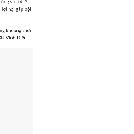
ớng với tỷ lệ
lợi hại gấp bội
ong khoảng thời
iả Vinh Diệu.