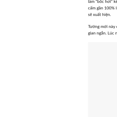
làm “bốc hơi” k
cấm gần 100% là
sẽ xuất hiện.
Tướng mới này c
gian ngắn. Lúc 