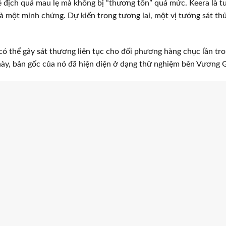
ẻ địch quá mau lẹ mà không bị “thương tổn” quá mức. Keera là tư
 một minh chứng. Dự kiến trong tương lai, một vị tướng sát thủ 
ó thể gây sát thương liên tục cho đối phương hàng chục lần tr
này, bản gốc của nó đã hiện diện ở dạng thử nghiệm bên Vương G