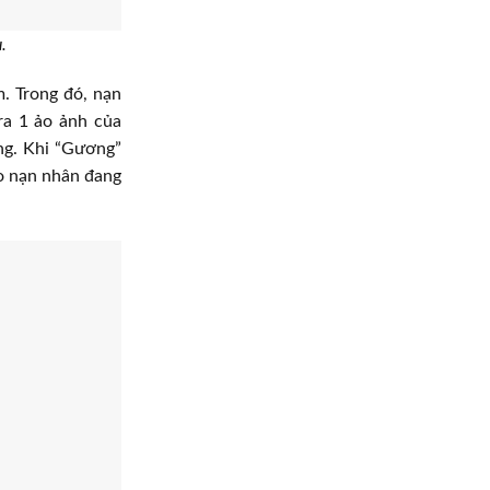
.
m. Trong đó, nạn
ra 1 ảo ảnh của
ng. Khi “Gương”
ào nạn nhân đang