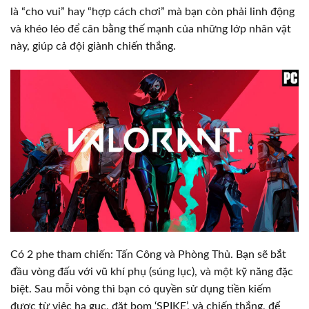
là “cho vui” hay “hợp cách chơi” mà bạn còn phải linh động
và khéo léo để cân bằng thế mạnh của những lớp nhân vật
này, giúp cả đội giành chiến thắng.
Có 2 phe tham chiến: Tấn Công và Phòng Thủ. Bạn sẽ bắt
đầu vòng đấu với vũ khí phụ (súng lục), và một kỹ năng đặc
biệt. Sau mỗi vòng thì bạn có quyền sử dụng tiền kiếm
được từ việc hạ gục, đặt bom ‘SPIKE’, và chiến thắng, để