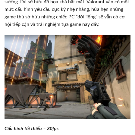
sướng. Dù sở hữu đồ họa khá bắt mắt, Valorant vẫn có một
mức cấu hình yêu cầu cực kỳ nhẹ nhàng, hứa hẹn những
game thủ sở hữu những chiếc PC “đời Tống” sẽ vẫn có cơ
hội tiếp cận và trải nghiệm tựa game này đấy.
Cấu hình tối thiểu – 30fps