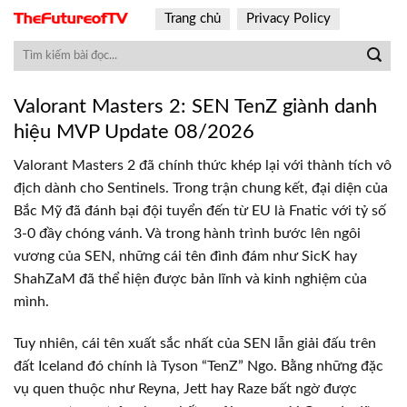
Skip
Trang chủ
Privacy Policy
to
content
Valorant Masters 2: SEN TenZ giành danh
hiệu MVP Update 08/2026
Valorant Masters 2 đã chính thức khép lại với thành tích vô
địch dành cho Sentinels. Trong trận chung kết, đại diện của
Bắc Mỹ đã đánh bại đội tuyển đến từ EU là Fnatic với tỷ số
3-0 đầy chóng vánh. Và trong hành trình bước lên ngôi
vương của SEN, những cái tên đình đám như SicK hay
ShahZaM đã thể hiện được bản lĩnh và kinh nghiệm của
mình.
Tuy nhiên, cái tên xuất sắc nhất của SEN lẫn giải đấu trên
đất Iceland đó chính là Tyson “TenZ” Ngo. Bằng những đặc
vụ quen thuộc như Reyna, Jett hay Raze bất ngờ được